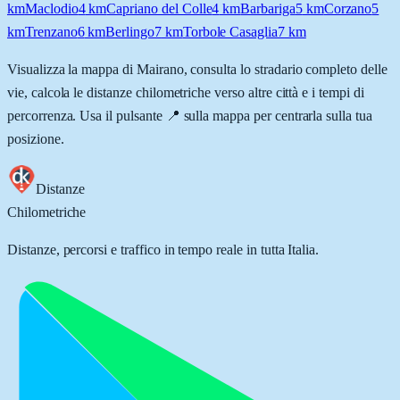
km
Maclodio
4
km
Capriano del Colle
4
km
Barbariga
5
km
Corzano
5
km
Trenzano
6
km
Berlingo
7
km
Torbole Casaglia
7
km
Visualizza la mappa di
Mairano
, consulta lo stradario completo delle
vie, calcola le distanze chilometriche verso altre città e i tempi di
percorrenza. Usa il pulsante 📍 sulla mappa per centrarla sulla tua
posizione.
Distanze
Chilometriche
Distanze, percorsi e traffico in tempo reale in tutta Italia.