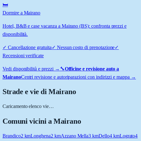
🛏️
Dormire a Mairano
Hotel, B&B e case vacanza a Mairano (BS): confronta prezzi e
disponibilità.
✓
Cancellazione gratuita
✓
Nessun costo di prenotazione
✓
Recensioni verificate
Vedi disponibilità e prezzi →
🔧
Officine e revisione auto a
Mairano
Centri revisione e autoriparazioni con indirizzi e mappa →
Strade e vie di
Mairano
Caricamento elenco vie…
Comuni vicini a
Mairano
Brandico
2
km
Longhena
2
km
Azzano Mella
3
km
Dello
4
km
Lograto
4