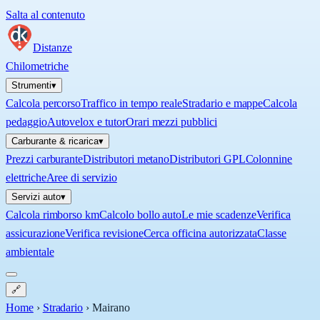
Salta al contenuto
Distanze
Chilometriche
Strumenti
▾
Calcola percorso
Traffico in tempo reale
Stradario e mappe
Calcola
pedaggio
Autovelox e tutor
Orari mezzi pubblici
Carburante & ricarica
▾
Prezzi carburante
Distributori metano
Distributori GPL
Colonnine
elettriche
Aree di servizio
Servizi auto
▾
Calcola rimborso km
Calcolo bollo auto
Le mie scadenze
Verifica
assicurazione
Verifica revisione
Cerca officina autorizzata
Classe
ambientale
🔗
Home
›
Stradario
›
Mairano