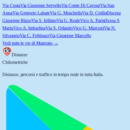
Via Costa
Via Giuseppe Servello
Via Conte Di Cavour
Via San
Anna
Via Gregorio Labate
Via G. Moschella
Via D. Cirillo
Discesa
Giuseppe Rizzo
Via S. Iellimo
Via G. Reale
Vico A. Parisi
Scesa S
Maria
Vico A. Imbarlina
Via S. Orlando
Vico G. Marconi
Via N.
Silvaggio
Via C. Febbraro
Via Giuseppe Marcello
Vedi tutte le vie di
Maierato
→
Distanze
Chilometriche
Distanze, percorsi e traffico in tempo reale in tutta Italia.