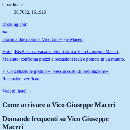
Coordinate
38.7082
,
16.1919
Booking.com
🛏️
Dormi a due passi da Vico Giuseppe Maceri
Hotel, B&B e case vacanza vicinissimi a Vico Giuseppe Maceri,
Maierato: confronta prezzi e recensioni reali e prenota in un minuto.
✓
Cancellazione gratuita
✓
Nessun costo di prenotazione
✓
Recensioni verificate
Vedi gli hotel →
Come arrivare a
Vico Giuseppe Maceri
Domande frequenti su
Vico Giuseppe
Maceri