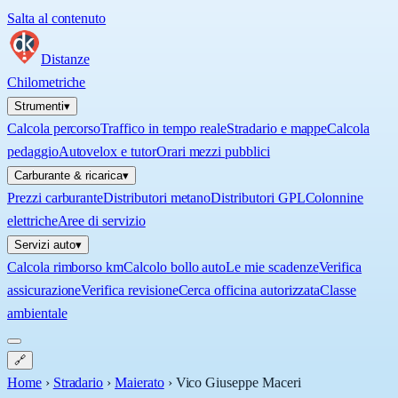
Salta al contenuto
Distanze
Chilometriche
Strumenti
▾
Calcola percorso
Traffico in tempo reale
Stradario e mappe
Calcola
pedaggio
Autovelox e tutor
Orari mezzi pubblici
Carburante & ricarica
▾
Prezzi carburante
Distributori metano
Distributori GPL
Colonnine
elettriche
Aree di servizio
Servizi auto
▾
Calcola rimborso km
Calcolo bollo auto
Le mie scadenze
Verifica
assicurazione
Verifica revisione
Cerca officina autorizzata
Classe
ambientale
🔗
Home
›
Stradario
›
Maierato
›
Vico Giuseppe Maceri