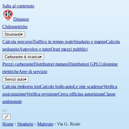
Salta al contenuto
Distanze
Chilometriche
Strumenti
▾
Calcola percorso
Traffico in tempo reale
Stradario e mappe
Calcola
pedaggio
Autovelox e tutor
Orari mezzi pubblici
Carburante & ricarica
▾
Prezzi carburante
Distributori metano
Distributori GPL
Colonnine
elettriche
Aree di servizio
Servizi auto
▾
Calcola rimborso km
Calcolo bollo auto
Le mie scadenze
Verifica
assicurazione
Verifica revisione
Cerca officina autorizzata
Classe
ambientale
🔗
Home
›
Stradario
›
Maierato
›
Via G. Reale