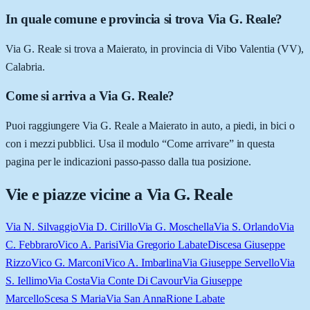
In quale comune e provincia si trova Via G. Reale?
Via G. Reale si trova a Maierato, in provincia di Vibo Valentia (VV),
Calabria.
Come si arriva a Via G. Reale?
Puoi raggiungere Via G. Reale a Maierato in auto, a piedi, in bici o
con i mezzi pubblici. Usa il modulo “Come arrivare” in questa
pagina per le indicazioni passo-passo dalla tua posizione.
Vie e piazze vicine a
Via G. Reale
Via N. Silvaggio
Via D. Cirillo
Via G. Moschella
Via S. Orlando
Via
C. Febbraro
Vico A. Parisi
Via Gregorio Labate
Discesa Giuseppe
Rizzo
Vico G. Marconi
Vico A. Imbarlina
Via Giuseppe Servello
Via
S. Iellimo
Via Costa
Via Conte Di Cavour
Via Giuseppe
Marcello
Scesa S Maria
Via San Anna
Rione Labate