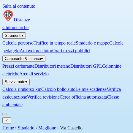
Salta al contenuto
Distanze
Chilometriche
Strumenti
▾
Calcola percorso
Traffico in tempo reale
Stradario e mappe
Calcola
pedaggio
Autovelox e tutor
Orari mezzi pubblici
Carburante & ricarica
▾
Prezzi carburante
Distributori metano
Distributori GPL
Colonnine
elettriche
Aree di servizio
Servizi auto
▾
Calcola rimborso km
Calcolo bollo auto
Le mie scadenze
Verifica
assicurazione
Verifica revisione
Cerca officina autorizzata
Classe
ambientale
🔗
Home
›
Stradario
›
Maglione
›
Via Castello