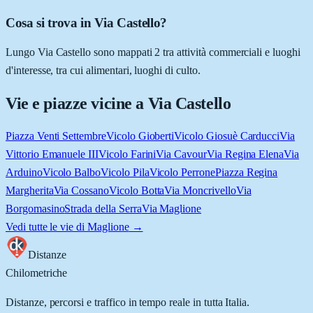
Cosa si trova in Via Castello?
Lungo Via Castello sono mappati 2 tra attività commerciali e luoghi
d'interesse, tra cui alimentari, luoghi di culto.
Vie e piazze vicine a
Via Castello
Piazza Venti Settembre
Vicolo Gioberti
Vicolo Giosuè Carducci
Via
Vittorio Emanuele III
Vicolo Farini
Via Cavour
Via Regina Elena
Via
Arduino
Vicolo Balbo
Vicolo Pila
Vicolo Perrone
Piazza Regina
Margherita
Via Cossano
Vicolo Botta
Via Moncrivello
Via
Borgomasino
Strada della Serra
Via Maglione
Vedi tutte le vie di
Maglione
→
Distanze
Chilometriche
Distanze, percorsi e traffico in tempo reale in tutta Italia.