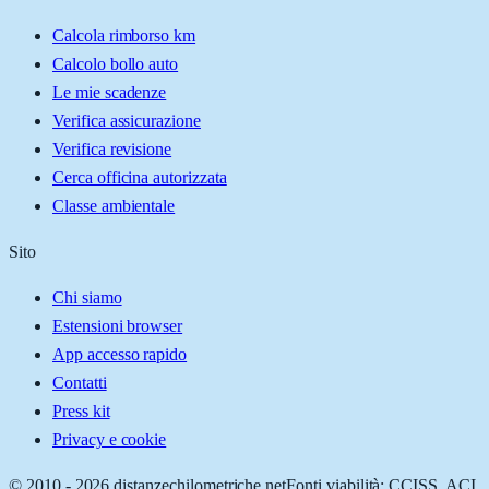
Calcola rimborso km
Calcolo bollo auto
Le mie scadenze
Verifica assicurazione
Verifica revisione
Cerca officina autorizzata
Classe ambientale
Sito
Chi siamo
Estensioni browser
App accesso rapido
Contatti
Press kit
Privacy e cookie
© 2010 -
2026
distanzechilometriche.net
Fonti viabilità: CCISS, ACI,