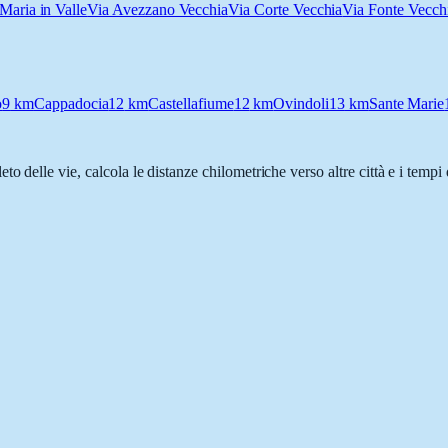
Maria in Valle
Via Avezzano Vecchia
Via Corte Vecchia
Via Fonte Vecch
o
9
km
Cappadocia
12
km
Castellafiume
12
km
Ovindoli
13
km
Sante Marie
eto delle vie, calcola le distanze chilometriche verso altre città e i temp