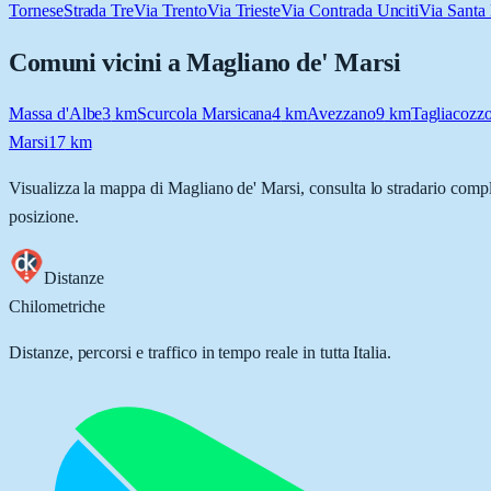
Tornese
Strada Tre
Via Trento
Via Trieste
Via Contrada Unciti
Via Santa 
Comuni vicini a
Magliano de' Marsi
Massa d'Albe
3
km
Scurcola Marsicana
4
km
Avezzano
9
km
Tagliacozz
Marsi
17
km
Visualizza la mappa di
Magliano de' Marsi
, consulta lo stradario compl
posizione.
Distanze
Chilometriche
Distanze, percorsi e traffico in tempo reale in tutta Italia.