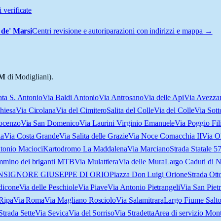
 verificate
de' Marsi
Centri revisione e autoriparazioni con indirizzi e mappa →
M
di Modigliani).
ata S. Antonio
Via Baldi Antonio
Via Antrosano
Via delle Api
Via Avezza
hiesa
Via Cicolana
Via del Cimitero
Salita del Colle
Via del Colle
Via Sott
nocenzo
Via San Domenico
Via Laurini Virginio Emanuele
Via Poggio Fil
ia
Via Costa Grande
Via Salita delle Grazie
Via Noce Cornacchia II
Via O
tonio Macioci
Kartodromo La Maddalena
Via Marciano
Strada Statale 5
mmino dei briganti MTB
Via Mulattiera
Via delle Mura
Largo Caduti di N
NSIGNORE GIUSEPPE DI ORIO
Piazza Don Luigi Orione
Strada Ott
dicone
Via delle Peschiole
Via Piave
Via Antonio Pietrangeli
Via San Piet
 Ripa
Via Roma
Via Magliano Rosciolo
Via Salamitrara
Largo Fiume Salt
Strada Sette
Via Sevica
Via del Sorriso
Via Stradetta
Area di servizio Mon