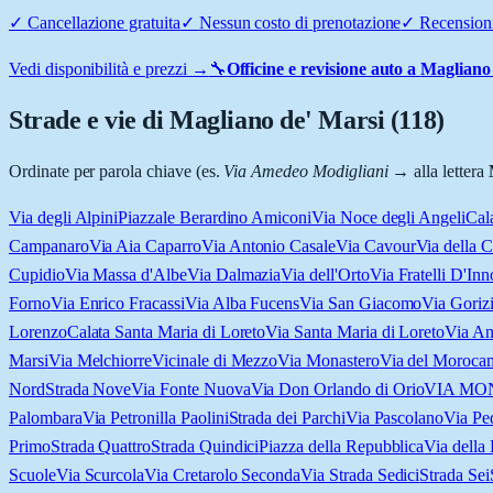
✓
Cancellazione gratuita
✓
Nessun costo di prenotazione
✓
Recensioni
Vedi disponibilità e prezzi →
🔧
Officine e revisione auto a
Magliano 
Strade e vie di
Magliano de' Marsi
(
118
)
Ordinate per parola chiave (es.
Via Amedeo Modigliani
→ alla lettera
Via degli Alpini
Piazzale Berardino Amiconi
Via Noce degli Angeli
Cal
Campanaro
Via Aia Caparro
Via Antonio Casale
Via Cavour
Via della C
Cupidio
Via Massa d'Albe
Via Dalmazia
Via dell'Orto
Via Fratelli D'In
Forno
Via Enrico Fracassi
Via Alba Fucens
Via San Giacomo
Via Goriz
Lorenzo
Calata Santa Maria di Loreto
Via Santa Maria di Loreto
Via An
Marsi
Via Melchiorre
Vicinale di Mezzo
Via Monastero
Via del Moro
ca
Nord
Strada Nove
Via Fonte Nuova
Via Don Orlando di Orio
VIA MO
Palombara
Via Petronilla Paolini
Strada dei Parchi
Via Pascolano
Via Pe
Primo
Strada Quattro
Strada Quindici
Piazza della Repubblica
Via della
Scuole
Via Scurcola
Via Cretarolo Seconda
Via Strada Sedici
Strada Sei