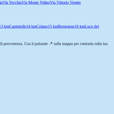
ia
Via Vecchia
Via Monte Velino
Via Vittorio Veneto
13
km
Capistrello
14
km
Celano
15
km
Borgorose
16
km
Luco dei
i di percorrenza. Usa il pulsante 📍 sulla mappa per centrarla sulla tua