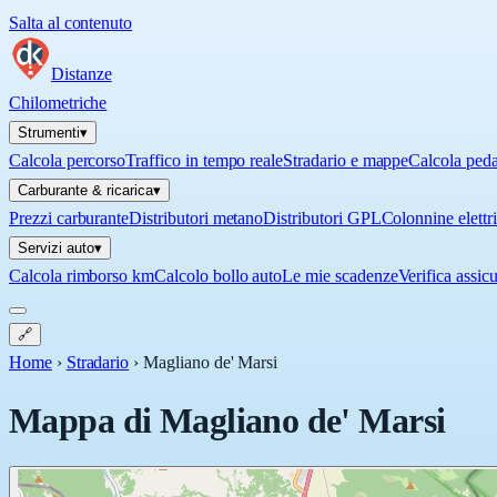
Salta al contenuto
Distanze
Chilometriche
Strumenti
▾
Calcola percorso
Traffico in tempo reale
Stradario e mappe
Calcola ped
Carburante & ricarica
▾
Prezzi carburante
Distributori metano
Distributori GPL
Colonnine elettr
Servizi auto
▾
Calcola rimborso km
Calcolo bollo auto
Le mie scadenze
Verifica assic
🔗
Home
›
Stradario
›
Magliano de' Marsi
Mappa di
Magliano de' Marsi