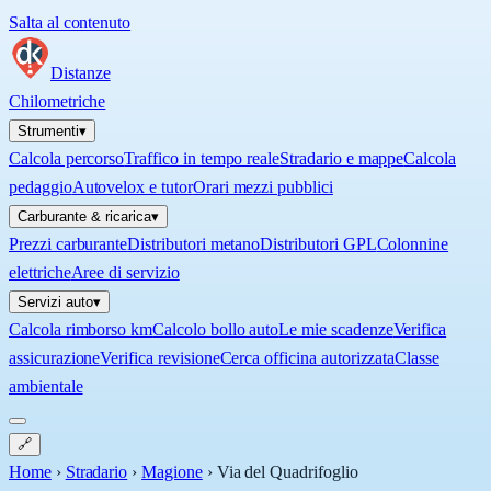
Salta al contenuto
Distanze
Chilometriche
Strumenti
▾
Calcola percorso
Traffico in tempo reale
Stradario e mappe
Calcola
pedaggio
Autovelox e tutor
Orari mezzi pubblici
Carburante & ricarica
▾
Prezzi carburante
Distributori metano
Distributori GPL
Colonnine
elettriche
Aree di servizio
Servizi auto
▾
Calcola rimborso km
Calcolo bollo auto
Le mie scadenze
Verifica
assicurazione
Verifica revisione
Cerca officina autorizzata
Classe
ambientale
🔗
Home
›
Stradario
›
Magione
›
Via del Quadrifoglio