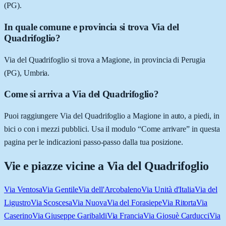
(PG).
In quale comune e provincia si trova Via del
Quadrifoglio?
Via del Quadrifoglio si trova a Magione, in provincia di Perugia
(PG), Umbria.
Come si arriva a Via del Quadrifoglio?
Puoi raggiungere Via del Quadrifoglio a Magione in auto, a piedi, in
bici o con i mezzi pubblici. Usa il modulo “Come arrivare” in questa
pagina per le indicazioni passo-passo dalla tua posizione.
Vie e piazze vicine a
Via del Quadrifoglio
Via Ventosa
Via Gentile
Via dell'Arcobaleno
Via Unità d'Italia
Via del
Ligustro
Via Scoscesa
Via Nuova
Via del Forasiepe
Via Ritorta
Via
Caserino
Via Giuseppe Garibaldi
Via Francia
Via Giosuè Carducci
Via