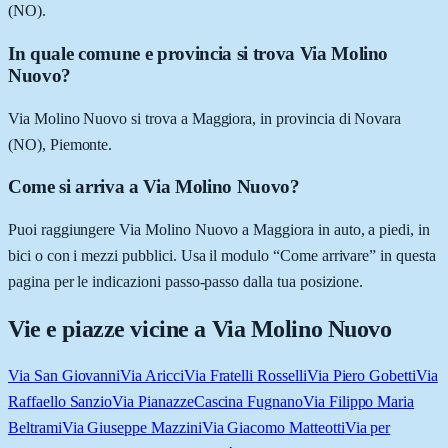
(NO).
In quale comune e provincia si trova Via Molino
Nuovo?
Via Molino Nuovo si trova a Maggiora, in provincia di Novara
(NO), Piemonte.
Come si arriva a Via Molino Nuovo?
Puoi raggiungere Via Molino Nuovo a Maggiora in auto, a piedi, in
bici o con i mezzi pubblici. Usa il modulo “Come arrivare” in questa
pagina per le indicazioni passo-passo dalla tua posizione.
Vie e piazze vicine a
Via Molino Nuovo
Via San Giovanni
Via Aricci
Via Fratelli Rosselli
Via Piero Gobetti
Via
Raffaello Sanzio
Via Pianazze
Cascina Fugnano
Via Filippo Maria
Beltrami
Via Giuseppe Mazzini
Via Giacomo Matteotti
Via per