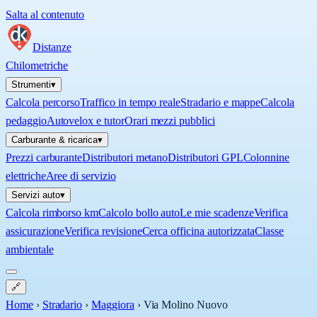
Salta al contenuto
Distanze
Chilometriche
Strumenti
▾
Calcola percorso
Traffico in tempo reale
Stradario e mappe
Calcola
pedaggio
Autovelox e tutor
Orari mezzi pubblici
Carburante & ricarica
▾
Prezzi carburante
Distributori metano
Distributori GPL
Colonnine
elettriche
Aree di servizio
Servizi auto
▾
Calcola rimborso km
Calcolo bollo auto
Le mie scadenze
Verifica
assicurazione
Verifica revisione
Cerca officina autorizzata
Classe
ambientale
🔗
Home
›
Stradario
›
Maggiora
›
Via Molino Nuovo