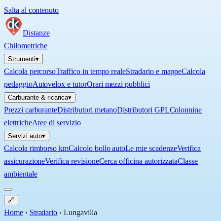
Salta al contenuto
Distanze
Chilometriche
Strumenti
▾
Calcola percorso
Traffico in tempo reale
Stradario e mappe
Calcola
pedaggio
Autovelox e tutor
Orari mezzi pubblici
Carburante & ricarica
▾
Prezzi carburante
Distributori metano
Distributori GPL
Colonnine
elettriche
Aree di servizio
Servizi auto
▾
Calcola rimborso km
Calcolo bollo auto
Le mie scadenze
Verifica
assicurazione
Verifica revisione
Cerca officina autorizzata
Classe
ambientale
🔗
Home
›
Stradario
›
Lungavilla