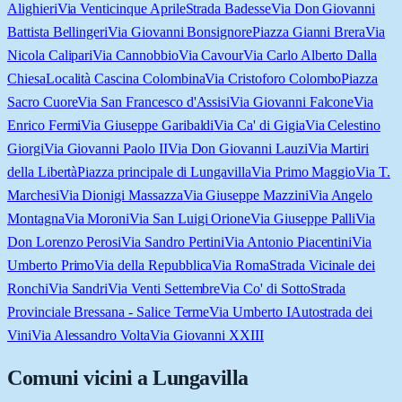
Alighieri
Via Venticinque Aprile
Strada Badesse
Via Don Giovanni
Battista Bellingeri
Via Giovanni Bonsignore
Piazza Gianni Brera
Via
Nicola Calipari
Via Cannobbio
Via Cavour
Via Carlo Alberto Dalla
Chiesa
Località Cascina Colombina
Via Cristoforo Colombo
Piazza
Sacro Cuore
Via San Francesco d'Assisi
Via Giovanni Falcone
Via
Enrico Fermi
Via Giuseppe Garibaldi
Via Ca' di Gigia
Via Celestino
Giorgi
Via Giovanni Paolo II
Via Don Giovanni Lauzi
Via Martiri
della Libertà
Piazza principale di Lungavilla
Via Primo Maggio
Via T.
Marchesi
Via Dionigi Massazza
Via Giuseppe Mazzini
Via Angelo
Montagna
Via Moroni
Via San Luigi Orione
Via Giuseppe Palli
Via
Don Lorenzo Perosi
Via Sandro Pertini
Via Antonio Piacentini
Via
Umberto Primo
Via della Repubblica
Via Roma
Strada Vicinale dei
Ronchi
Via Sandri
Via Venti Settembre
Via Co' di Sotto
Strada
Provinciale Bressana - Salice Terme
Via Umberto I
Autostrada dei
Vini
Via Alessandro Volta
Via Giovanni XXIII
Comuni vicini a
Lungavilla