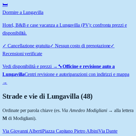
🛏️
Dormire a Lungavilla
Hotel, B&B e case vacanza a Lungavilla (PV): confronta prezzi e
disponibilità.
✓
Cancellazione gratuita
✓
Nessun costo di prenotazione
✓
Recensioni verificate
Vedi disponibilità e prezzi →
🔧
Officine e revisione auto a
Lungavilla
Centri revisione e autoriparazioni con indirizzi e mappa
→
Strade e vie di
Lungavilla
(
48
)
Ordinate per parola chiave (es.
Via Amedeo Modigliani
→ alla lettera
M
di Modigliani).
Via Giovanni Alberti
Piazza Capitano Pietro Albini
Via Dante