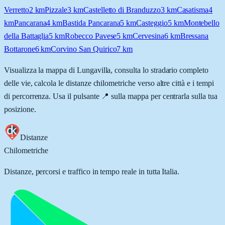
Verretto
2
km
Pizzale
3
km
Castelletto di Branduzzo
3
km
Casatisma
4
km
Pancarana
4
km
Bastida Pancarana
5
km
Casteggio
5
km
Montebello
della Battaglia
5
km
Robecco Pavese
5
km
Cervesina
6
km
Bressana
Bottarone
6
km
Corvino San Quirico
7
km
Visualizza la mappa di
Lungavilla
, consulta lo stradario completo
delle vie, calcola le distanze chilometriche verso altre città e i tempi
di percorrenza. Usa il pulsante 📍 sulla mappa per centrarla sulla tua
posizione.
Distanze
Chilometriche
Distanze, percorsi e traffico in tempo reale in tutta Italia.