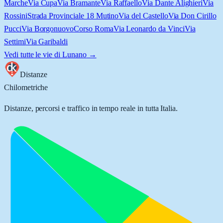
Marche
Via Cupa
Via Bramante
Via Raffaello
Via Dante Alighieri
Via
Rossini
Strada Provinciale 18 Mutino
Via del Castello
Via Don Cirillo
Pucci
Via Borgonuovo
Corso Roma
Via Leonardo da Vinci
Via
Settimi
Via Garibaldi
Vedi tutte le vie di
Lunano
→
Distanze
Chilometriche
Distanze, percorsi e traffico in tempo reale in tutta Italia.