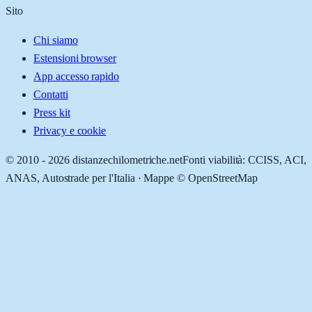
Sito
Chi siamo
Estensioni browser
App accesso rapido
Contatti
Press kit
Privacy e cookie
© 2010 -
2026
distanzechilometriche.net
Fonti viabilità: CCISS, ACI,
ANAS, Autostrade per l'Italia · Mappe © OpenStreetMap