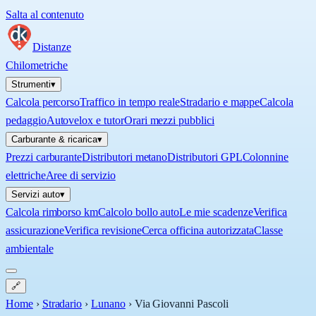
Salta al contenuto
Distanze
Chilometriche
Strumenti
▾
Calcola percorso
Traffico in tempo reale
Stradario e mappe
Calcola
pedaggio
Autovelox e tutor
Orari mezzi pubblici
Carburante & ricarica
▾
Prezzi carburante
Distributori metano
Distributori GPL
Colonnine
elettriche
Aree di servizio
Servizi auto
▾
Calcola rimborso km
Calcolo bollo auto
Le mie scadenze
Verifica
assicurazione
Verifica revisione
Cerca officina autorizzata
Classe
ambientale
🔗
Home
›
Stradario
›
Lunano
›
Via Giovanni Pascoli