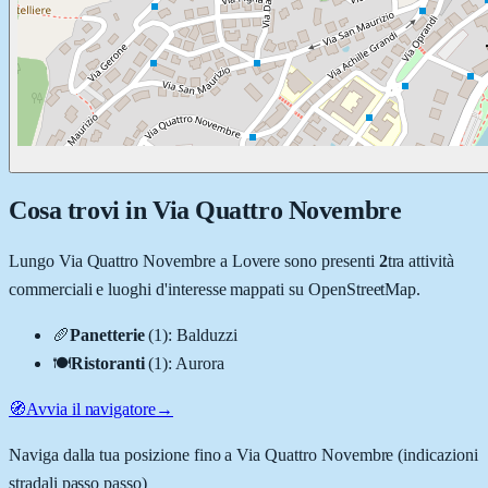
Cosa trovi in
Via Quattro Novembre
Lungo
Via Quattro Novembre
a
Lovere
sono presenti
2
tra attività
commerciali e luoghi d'interesse mappati su OpenStreetMap.
🥖
Panetterie
(
1
)
:
Balduzzi
🍽️
Ristoranti
(
1
)
:
Aurora
🧭
Avvia il navigatore
→
Naviga dalla tua posizione fino a
Via Quattro Novembre
(indicazioni
stradali passo passo)