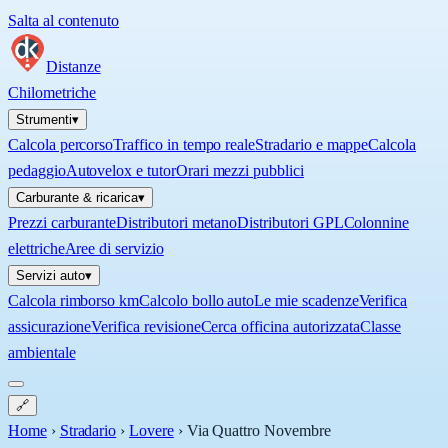
Salta al contenuto
Distanze
Chilometriche
Strumenti
▾
Calcola percorso
Traffico in tempo reale
Stradario e mappe
Calcola
pedaggio
Autovelox e tutor
Orari mezzi pubblici
Carburante & ricarica
▾
Prezzi carburante
Distributori metano
Distributori GPL
Colonnine
elettriche
Aree di servizio
Servizi auto
▾
Calcola rimborso km
Calcolo bollo auto
Le mie scadenze
Verifica
assicurazione
Verifica revisione
Cerca officina autorizzata
Classe
ambientale
🔗
Home
›
Stradario
›
Lovere
›
Via Quattro Novembre