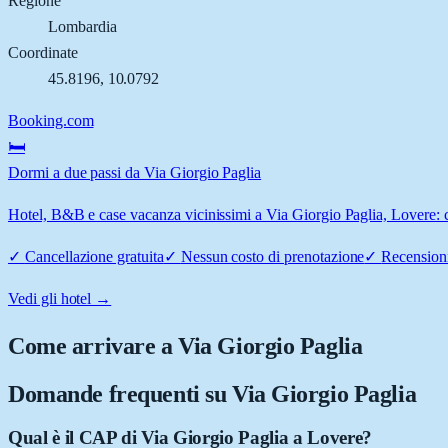
Regione
Lombardia
Coordinate
45.8196
,
10.0792
Booking.com
🛏️
Dormi a due passi da Via Giorgio Paglia
Hotel, B&B e case vacanza vicinissimi a Via Giorgio Paglia, Lovere: co
✓
Cancellazione gratuita
✓
Nessun costo di prenotazione
✓
Recensioni
Vedi gli hotel →
Come arrivare a
Via Giorgio Paglia
Domande frequenti su
Via Giorgio Paglia
Qual è il CAP di Via Giorgio Paglia a Lovere?