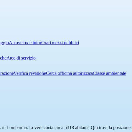
aggio
Autovelox e tutor
Orari mezzi pubblici
iche
Aree di servizio
urazione
Verifica revisione
Cerca officina autorizzata
Classe ambientale
in Lombardia. Lovere conta circa 5318 abitanti. Qui trovi la posizione e