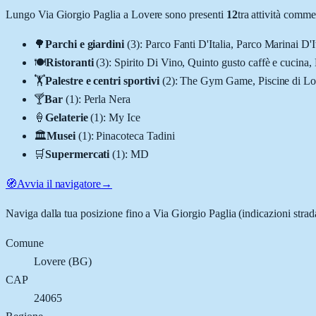
Lungo
Via Giorgio Paglia
a
Lovere
sono presenti
12
tra attività comm
🌳
Parchi e giardini
(
3
)
:
Parco Fanti D'Italia, Parco Marinai D'I
🍽️
Ristoranti
(
3
)
:
Spirito Di Vino, Quinto gusto caffè e cucin
🏋️
Palestre e centri sportivi
(
2
)
:
The Gym Game, Piscine di Lo
🍸
Bar
(
1
)
:
Perla Nera
🍦
Gelaterie
(
1
)
:
My Ice
🏛️
Musei
(
1
)
:
Pinacoteca Tadini
🛒
Supermercati
(
1
)
:
MD
🧭
Avvia il navigatore
→
Naviga dalla tua posizione fino a
Via Giorgio Paglia
(indicazioni strad
Comune
Lovere
(
BG
)
CAP
24065