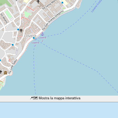
📍
🗺️ Mostra la mappa interattiva