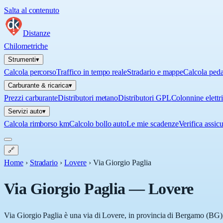
Salta al contenuto
Distanze
Chilometriche
Strumenti
▾
Calcola percorso
Traffico in tempo reale
Stradario e mappe
Calcola ped
Carburante & ricarica
▾
Prezzi carburante
Distributori metano
Distributori GPL
Colonnine elettr
Servizi auto
▾
Calcola rimborso km
Calcolo bollo auto
Le mie scadenze
Verifica assic
🔗
Home
›
Stradario
›
Lovere
›
Via Giorgio Paglia
Via Giorgio Paglia
—
Lovere
Via Giorgio Paglia è una via di Lovere, in provincia di Bergamo (BG), 