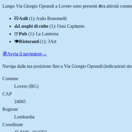
Lungo
Via Giorgio Oprandi
a
Lovere
sono presenti
4
tra attività comm
🧸
Asili
(
1
)
:
Asilo Bonomelli
⛪
Luoghi di culto
(
1
)
:
Oasi Capitanio
🍺
Pub
(
1
)
:
La Lanterna
🍽️
Ristoranti
(
1
)
:
3Art
🧭
Avvia il navigatore
→
Naviga dalla tua posizione fino a
Via Giorgio Oprandi
(indicazioni str
Comune
Lovere
(
BG
)
CAP
24065
Regione
Lombardia
Coordinate