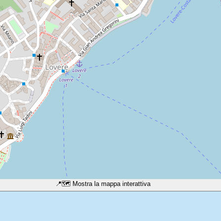
📍
🗺️ Mostra la mappa interattiva