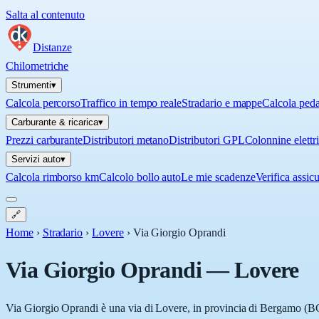
Salta al contenuto
Distanze
Chilometriche
Strumenti
▾
Calcola percorso
Traffico in tempo reale
Stradario e mappe
Calcola ped
Carburante & ricarica
▾
Prezzi carburante
Distributori metano
Distributori GPL
Colonnine elettr
Servizi auto
▾
Calcola rimborso km
Calcolo bollo auto
Le mie scadenze
Verifica assic
🔗
Home
›
Stradario
›
Lovere
›
Via Giorgio Oprandi
Via Giorgio Oprandi
—
Lovere
Via Giorgio Oprandi è una via di Lovere, in provincia di Bergamo (BG),