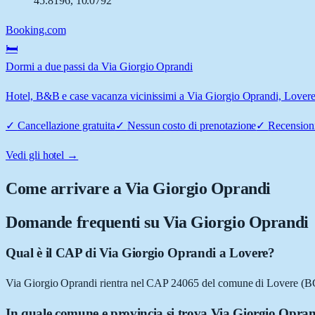
45.8196
,
10.0792
Booking.com
🛏️
Dormi a due passi da Via Giorgio Oprandi
Hotel, B&B e case vacanza vicinissimi a Via Giorgio Oprandi, Lovere: 
✓
Cancellazione gratuita
✓
Nessun costo di prenotazione
✓
Recensioni
Vedi gli hotel →
Come arrivare a
Via Giorgio Oprandi
Domande frequenti su
Via Giorgio Oprandi
Qual è il CAP di Via Giorgio Oprandi a Lovere?
Via Giorgio Oprandi rientra nel CAP 24065 del comune di Lovere (B
In quale comune e provincia si trova Via Giorgio Opra