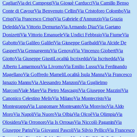
Cagliari
Via dei Campeggi
Via Giosuè Carducci
Via Camillo Benso
Conte di Cavour
Via Benvenuto Cellini
Via Cristoforo Colombo
Via
Crispi
Via Francesco Crispi
Via Gabriele d'Annunzio
Via Grazia
Deledda
Via Vittorio Demurtas
Via Armando Diaz
Via Gaetano
Donizetti
Via Vittorio Emanuele
Via Undici Febbraio
Via Fiume
Via
Gabotto
Via Galileo Galilei
Via Giuseppe Garibaldi
Via Alcide De
Gasperi
Via Gennargentu
Via Genova
Via Vincenzo Gioberti
Via
Giotto
Via Giuseppe Giusti
Località Iscrixedda
Via Iscrixedda
Via
Alberto Lamarmora
Via Livorno
Via Emilio Lussu
Via Ferdinando
Magellano
Via Goffredo Mameli
Località Isula Manna
Via Francesco
Ignazio Mannu
Via Alessandro Manzoni
Via Guglielmo
Marconi
Viale Mare
Via Pietro Mascagni
Via Giuseppe Mazzini
Via
Canonico Celestino Melis
Via Milano
Via Montecristo
Via
Montegrappa
Via Lungomare Montesanto
Via Monviso
Via Aldo
Moro
Via Napoli
Via Nuoro
Via Olbia
Via Olcoè
Via Olimpia
Via
Olosidera
Via Orronoro
Via Is Orrosas
Via Niccolò Paganini
Via
Giuseppe Parini
Via Giovanni Pascoli
Via Silvio Pellico
Via Francesco