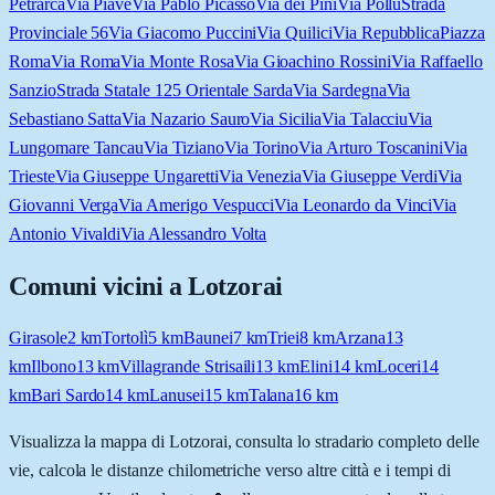
Petrarca
Via Piave
Via Pablo Picasso
Via dei Pini
Via Pollu
Strada
Provinciale 56
Via Giacomo Puccini
Via Quilici
Via Repubblica
Piazza
Roma
Via Roma
Via Monte Rosa
Via Gioachino Rossini
Via Raffaello
Sanzio
Strada Statale 125 Orientale Sarda
Via Sardegna
Via
Sebastiano Satta
Via Nazario Sauro
Via Sicilia
Via Talacciu
Via
Lungomare Tancau
Via Tiziano
Via Torino
Via Arturo Toscanini
Via
Trieste
Via Giuseppe Ungaretti
Via Venezia
Via Giuseppe Verdi
Via
Giovanni Verga
Via Amerigo Vespucci
Via Leonardo da Vinci
Via
Antonio Vivaldi
Via Alessandro Volta
Comuni vicini a
Lotzorai
Girasole
2
km
Tortolì
5
km
Baunei
7
km
Triei
8
km
Arzana
13
km
Ilbono
13
km
Villagrande Strisaili
13
km
Elini
14
km
Loceri
14
km
Bari Sardo
14
km
Lanusei
15
km
Talana
16
km
Visualizza la mappa di
Lotzorai
, consulta lo stradario completo delle
vie, calcola le distanze chilometriche verso altre città e i tempi di