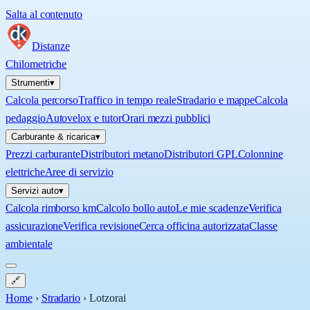
Salta al contenuto
Distanze
Chilometriche
Strumenti
▾
Calcola percorso
Traffico in tempo reale
Stradario e mappe
Calcola
pedaggio
Autovelox e tutor
Orari mezzi pubblici
Carburante & ricarica
▾
Prezzi carburante
Distributori metano
Distributori GPL
Colonnine
elettriche
Aree di servizio
Servizi auto
▾
Calcola rimborso km
Calcolo bollo auto
Le mie scadenze
Verifica
assicurazione
Verifica revisione
Cerca officina autorizzata
Classe
ambientale
🔗
Home
›
Stradario
›
Lotzorai