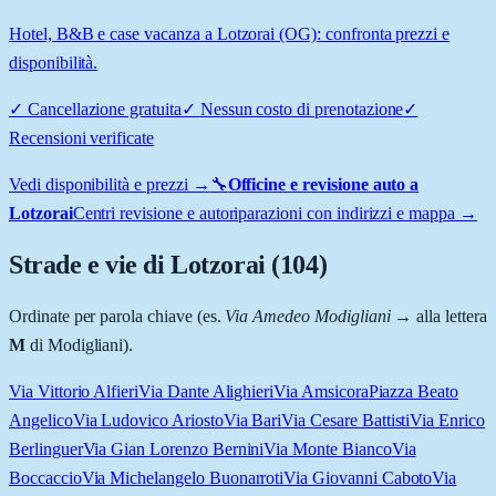
Hotel, B&B e case vacanza a Lotzorai (OG): confronta prezzi e
disponibilità.
✓
Cancellazione gratuita
✓
Nessun costo di prenotazione
✓
Recensioni verificate
Vedi disponibilità e prezzi →
🔧
Officine e revisione auto a
Lotzorai
Centri revisione e autoriparazioni con indirizzi e mappa →
Strade e vie di
Lotzorai
(
104
)
Ordinate per parola chiave (es.
Via Amedeo Modigliani
→ alla lettera
M
di Modigliani).
Via Vittorio Alfieri
Via Dante Alighieri
Via Amsicora
Piazza Beato
Angelico
Via Ludovico Ariosto
Via Bari
Via Cesare Battisti
Via Enrico
Berlinguer
Via Gian Lorenzo Bernini
Via Monte Bianco
Via
Boccaccio
Via Michelangelo Buonarroti
Via Giovanni Caboto
Via