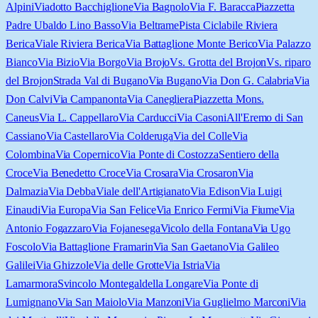
Alpini
Viadotto Bacchiglione
Via Bagnolo
Via F. Baracca
Piazzetta
Padre Ubaldo Lino Basso
Via Beltrame
Pista Ciclabile Riviera
Berica
Viale Riviera Berica
Via Battaglione Monte Berico
Via Palazzo
Bianco
Via Bizio
Via Borgo
Via Brojo
Vs. Grotta del Brojon
Vs. riparo
del Brojon
Strada Val di Bugano
Via Bugano
Via Don G. Calabria
Via
Don Calvi
Via Campanonta
Via Canegliera
Piazzetta Mons.
Caneus
Via L. Cappellaro
Via Carducci
Via Casoni
All'Eremo di San
Cassiano
Via Castellaro
Via Colderuga
Via del Colle
Via
Colombina
Via Copernico
Via Ponte di Costozza
Sentiero della
Croce
Via Benedetto Croce
Via Crosara
Via Crosaron
Via
Dalmazia
Via Debba
Viale dell'Artigianato
Via Edison
Via Luigi
Einaudi
Via Europa
Via San Felice
Via Enrico Fermi
Via Fiume
Via
Antonio Fogazzaro
Via Fojanesega
Vicolo della Fontana
Via Ugo
Foscolo
Via Battaglione Framarin
Via San Gaetano
Via Galileo
Galilei
Via Ghizzole
Via delle Grotte
Via Istria
Via
Lamarmora
Svincolo Montegaldella Longare
Via Ponte di
Lumignano
Via San Maiolo
Via Manzoni
Via Guglielmo Marconi
Via