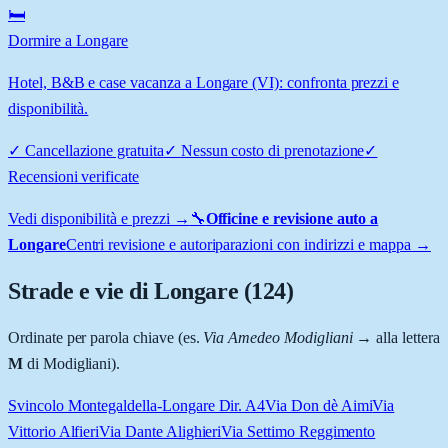
🛏️
Dormire a Longare
Hotel, B&B e case vacanza a Longare (VI): confronta prezzi e
disponibilità.
✓
Cancellazione gratuita
✓
Nessun costo di prenotazione
✓
Recensioni verificate
Vedi disponibilità e prezzi →
🔧
Officine e revisione auto a
Longare
Centri revisione e autoriparazioni con indirizzi e mappa →
Strade e vie di
Longare
(
124
)
Ordinate per parola chiave (es.
Via Amedeo Modigliani
→ alla lettera
M
di Modigliani).
Svincolo Montegaldella-Longare Dir. A4
Via Don dè Aimi
Via
Vittorio Alfieri
Via Dante Alighieri
Via Settimo Reggimento