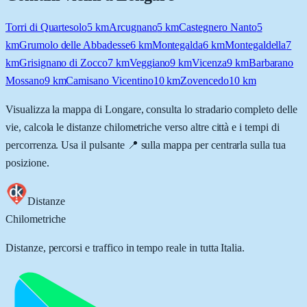
Torri di Quartesolo
5
km
Arcugnano
5
km
Castegnero Nanto
5
km
Grumolo delle Abbadesse
6
km
Montegalda
6
km
Montegaldella
7
km
Grisignano di Zocco
7
km
Veggiano
9
km
Vicenza
9
km
Barbarano
Mossano
9
km
Camisano Vicentino
10
km
Zovencedo
10
km
Visualizza la mappa di
Longare
, consulta lo stradario completo delle
vie, calcola le distanze chilometriche verso altre città e i tempi di
percorrenza. Usa il pulsante 📍 sulla mappa per centrarla sulla tua
posizione.
Distanze
Chilometriche
Distanze, percorsi e traffico in tempo reale in tutta Italia.