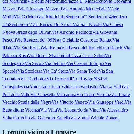
dei Martinelli
Via delle Marzemine
Piazza L. Mazzaretto
Via Giovanni
Mazzoni
Via Giuseppe Mazzoni
Via Antonio Meucci
Via Vò de
Molin
Via Cà Mora
Via Municipio
Sentiero n°1
Sentiero n°4
Sentiero
n°6
Sentiero n°7
Via Enrico De Nicola
Via San Nicolo'
Via Chiesa
Nuova
Strada degli Olivari
Via Antonio Pacinotti
Via Giovanni
Pascoli
Via Ragazzi del '99
Pista Ciclabile Casarotto Renato
Via
Rialto
Via San Rocco
Via Roma
Via Bosco dei Ronchi
Via Ronchi
Via
Palazzo Roso
Via Don I. Sbalchiero
Piazza G. da Schio
Via
Scodegarda
Via Secula
Via Settimo
Via Casoni di Sopra
Via
Specola
Via Steolazze
Via Ca' Storta
Via Santa Tecla
Via San
Teobaldo
Via Tombolea
Via Torricelli
Dir. Rovigo/SS434
Transpolesana
Autostrada della Valdastico
Valdastico
Via La Vallà
Via
Pra' della Valle
Via Chiesetta Valmarana
Via Priare Vecchie
Via Priare
Vecchio
Strada delle Vegre
Via Vittorio Veneto
Via Giuseppe Verdi
Via
Battaglione Vicenza
Via Villa
Via Leonardo da Vinci
Via Alessandro
Volta
Via Volto
Via Giacomo Zanella
Via Zanella
Vicolo Zonara
Comuni vicini a
Longare