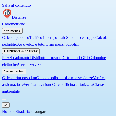
Salta al contenuto
Distanze
Chilometriche
Strumenti
▾
Calcola percorso
Traffico in tempo reale
Stradario e mappe
Calcola
pedaggio
Autovelox e tutor
Orari mezzi pubblici
Carburante & ricarica
▾
Prezzi carburante
Distributori metano
Distributori GPL
Colonnine
elettriche
Aree di servizio
Servizi auto
▾
Calcola rimborso km
Calcolo bollo auto
Le mie scadenze
Verifica
assicurazione
Verifica revisione
Cerca officina autorizzata
Classe
ambientale
🔗
Home
›
Stradario
›
Longare