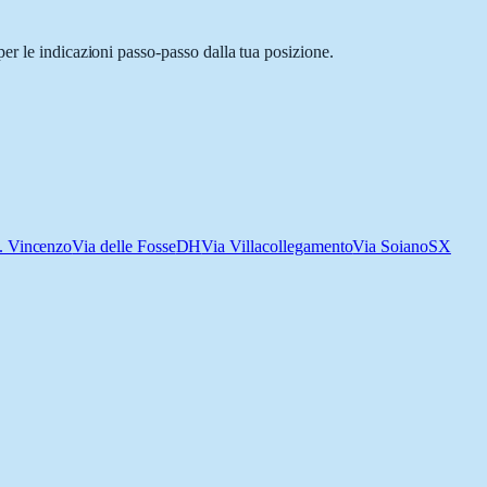
er le indicazioni passo-passo dalla tua posizione.
. Vincenzo
Via delle Fosse
DH
Via Villa
collegamento
Via Soiano
SX