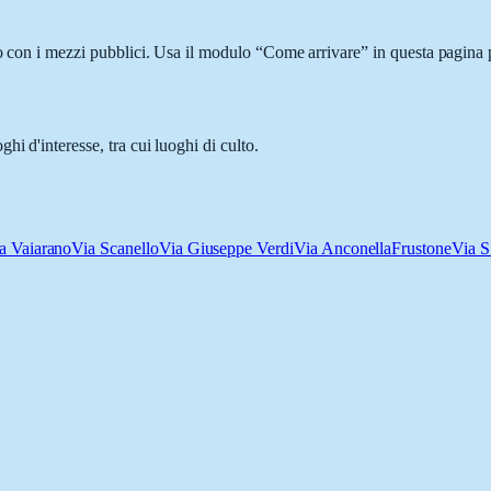
o con i mezzi pubblici. Usa il modulo “Come arrivare” in questa pagina p
i d'interesse, tra cui luoghi di culto.
a Vaiarano
Via Scanello
Via Giuseppe Verdi
Via Anconella
Frustone
Via S