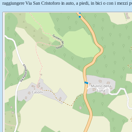
raggiungere Via San Cristoforo in auto, a piedi, in bici o con i mezzi pu