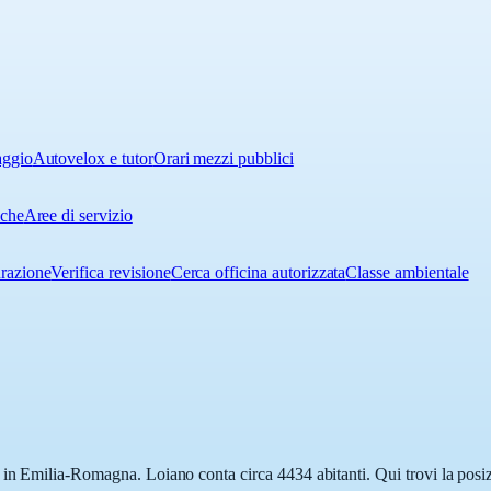
aggio
Autovelox e tutor
Orari mezzi pubblici
iche
Aree di servizio
urazione
Verifica revisione
Cerca officina autorizzata
Classe ambientale
in Emilia-Romagna. Loiano conta circa 4434 abitanti. Qui trovi la posizi