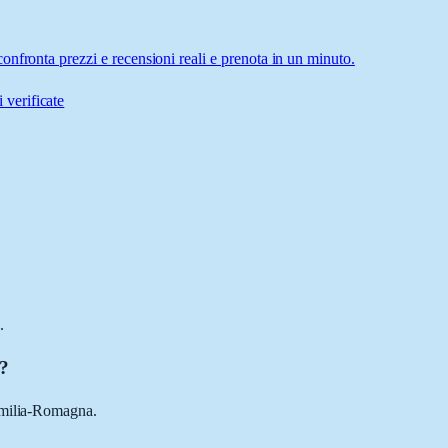
nfronta prezzi e recensioni reali e prenota in un minuto.
 verificate
.
o?
Emilia-Romagna.