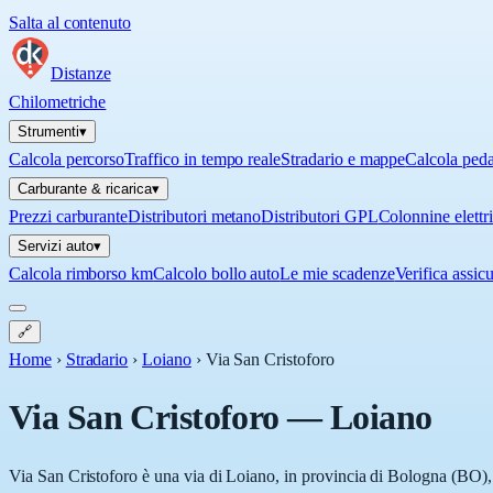
Salta al contenuto
Distanze
Chilometriche
Strumenti
▾
Calcola percorso
Traffico in tempo reale
Stradario e mappe
Calcola ped
Carburante & ricarica
▾
Prezzi carburante
Distributori metano
Distributori GPL
Colonnine elettr
Servizi auto
▾
Calcola rimborso km
Calcolo bollo auto
Le mie scadenze
Verifica assic
🔗
Home
›
Stradario
›
Loiano
›
Via San Cristoforo
Via San Cristoforo
—
Loiano
Via San Cristoforo è una via di Loiano, in provincia di Bologna (BO), 