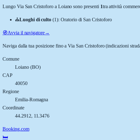
Lungo
Via San Cristoforo
a
Loiano
sono presenti
1
tra attività commer
⛪
Luoghi di culto
(
1
)
:
Oratorio di San Cristoforo
🧭
Avvia il navigatore
→
Naviga dalla tua posizione fino a
Via San Cristoforo
(indicazioni strad
Comune
Loiano
(
BO
)
CAP
40050
Regione
Emilia-Romagna
Coordinate
44.2912
,
11.3476
Booking.com
🛏️