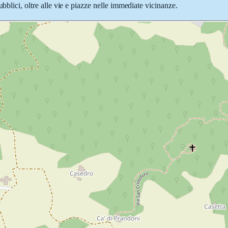
bblici, oltre alle vie e piazze nelle immediate vicinanze.