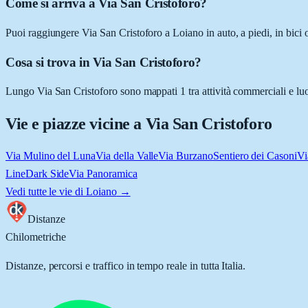
Come si arriva a Via San Cristoforo?
Puoi raggiungere Via San Cristoforo a Loiano in auto, a piedi, in bici 
Cosa si trova in Via San Cristoforo?
Lungo Via San Cristoforo sono mappati 1 tra attività commerciali e luogh
Vie e piazze vicine a
Via San Cristoforo
Via Mulino del Luna
Via della Valle
Via Burzano
Sentiero dei Casoni
Vi
Line
Dark Side
Via Panoramica
Vedi tutte le vie di
Loiano
→
Distanze
Chilometriche
Distanze, percorsi e traffico in tempo reale in tutta Italia.