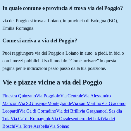
In quale comune e provincia si trova via del Poggio?
via del Poggio si trova a Loiano, in provincia di Bologna (BO),
Emilia-Romagna.
Come si arriva a via del Poggio?
Puoi raggiungere via del Poggio a Loiano in auto, a piedi, in bici o
con i mezzi pubblici. Usa il modulo “Come arrivare” in questa
pagina per le indicazioni passo-passo dalla tua posizione.
Vie e piazze vicine a
via del Poggio
Finestra Quinzano
Via Poggiolo
Via Centrale
Via Alessandro
Manzoni
Via S.Giuseppe
Montegrande
Via san Martino
Via Giacomo
Leopardi
Via Ca di Corradino
Via dei Brilli
via Gragnano
al Sas dla
Tola
Via Ca' di Romagnolo
Via Orzale
sentiero dei balzi
Via dei
Boschi
Via Torre Arabella
Via Soiano