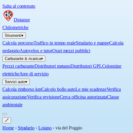
Salta al contenuto
Distanze
Chilometriche
Strumenti
▾
Calcola percorso
Traffico in tempo reale
Stradario e mappe
Calcola
pedaggio
Autovelox e tutor
Orari mezzi pubblici
Carburante & ricarica
▾
Prezzi carburante
Distributori metano
Distributori GPL
Colonnine
elettriche
Aree di servizio
Servizi auto
▾
Calcola rimborso km
Calcolo bollo auto
Le mie scadenze
Verifica
assicurazione
Verifica revisione
Cerca officina autorizzata
Classe
ambientale
🔗
Home
›
Stradario
›
Loiano
›
via del Poggio