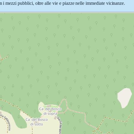
n i mezzi pubblici, oltre alle vie e piazze nelle immediate vicinanze.