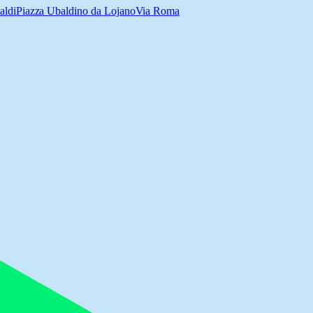
aldi
Piazza Ubaldino da Lojano
Via Roma