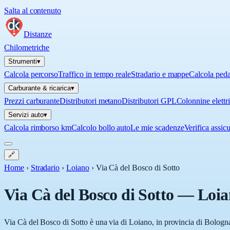
Salta al contenuto
Distanze
Chilometriche
Strumenti
▾
Calcola percorso
Traffico in tempo reale
Stradario e mappe
Calcola ped
Carburante & ricarica
▾
Prezzi carburante
Distributori metano
Distributori GPL
Colonnine elettr
Servizi auto
▾
Calcola rimborso km
Calcolo bollo auto
Le mie scadenze
Verifica assic
🔗
Home
›
Stradario
›
Loiano
›
Via Cà del Bosco di Sotto
Via Cà del Bosco di Sotto
—
Loia
Via Cà del Bosco di Sotto è una via di Loiano, in provincia di Bologna