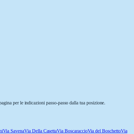
agina per le indicazioni passo-passo dalla tua posizione.
ni
Via Savena
Via Della Casetta
Via Boscaraccio
Via del Boschetto
Via