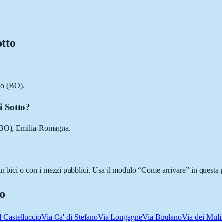
otto
no (BO).
i Sotto?
a (BO), Emilia-Romagna.
in bici o con i mezzi pubblici. Usa il modulo “Come arrivare” in questa p
to
l Castelluccio
Via Ca' di Stefano
Via Longagne
Via Birulano
Via dei Muli