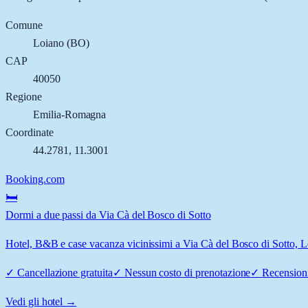
Comune
Loiano
(
BO
)
CAP
40050
Regione
Emilia-Romagna
Coordinate
44.2781
,
11.3001
Booking.com
🛏️
Dormi a due passi da Via Cà del Bosco di Sotto
Hotel, B&B e case vacanza vicinissimi a Via Cà del Bosco di Sotto, Loi
✓
Cancellazione gratuita
✓
Nessun costo di prenotazione
✓
Recensioni
Vedi gli hotel →