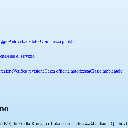
aggio
Autovelox e tutor
Orari mezzi pubblici
iche
Aree di servizio
urazione
Verifica revisione
Cerca officina autorizzata
Classe ambientale
no
 (BO), in Emilia-Romagna. Loiano conta circa 4434 abitanti. Qui trovi l