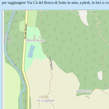
per raggiungere Via Cà del Bosco di Sotto in auto, a piedi, in bici o co