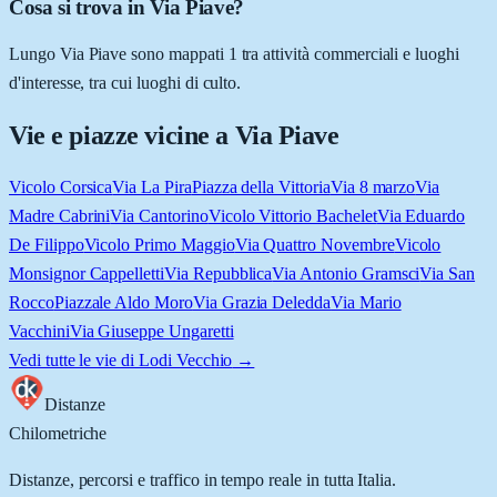
Cosa si trova in Via Piave?
Lungo Via Piave sono mappati 1 tra attività commerciali e luoghi
d'interesse, tra cui luoghi di culto.
Vie e piazze vicine a
Via Piave
Vicolo Corsica
Via La Pira
Piazza della Vittoria
Via 8 marzo
Via
Madre Cabrini
Via Cantorino
Vicolo Vittorio Bachelet
Via Eduardo
De Filippo
Vicolo Primo Maggio
Via Quattro Novembre
Vicolo
Monsignor Cappelletti
Via Repubblica
Via Antonio Gramsci
Via San
Rocco
Piazzale Aldo Moro
Via Grazia Deledda
Via Mario
Vacchini
Via Giuseppe Ungaretti
Vedi tutte le vie di
Lodi Vecchio
→
Distanze
Chilometriche
Distanze, percorsi e traffico in tempo reale in tutta Italia.