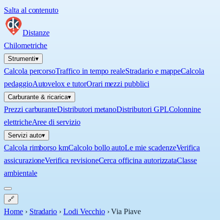
Salta al contenuto
Distanze
Chilometriche
Strumenti
▾
Calcola percorso
Traffico in tempo reale
Stradario e mappe
Calcola
pedaggio
Autovelox e tutor
Orari mezzi pubblici
Carburante & ricarica
▾
Prezzi carburante
Distributori metano
Distributori GPL
Colonnine
elettriche
Aree di servizio
Servizi auto
▾
Calcola rimborso km
Calcolo bollo auto
Le mie scadenze
Verifica
assicurazione
Verifica revisione
Cerca officina autorizzata
Classe
ambientale
🔗
Home
›
Stradario
›
Lodi Vecchio
›
Via Piave