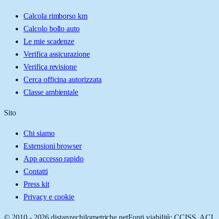
Calcola rimborso km
Calcolo bollo auto
Le mie scadenze
Verifica assicurazione
Verifica revisione
Cerca officina autorizzata
Classe ambientale
Sito
Chi siamo
Estensioni browser
App accesso rapido
Contatti
Press kit
Privacy e cookie
© 2010 -
2026
distanzechilometriche.net
Fonti viabilità: CCISS, ACI,