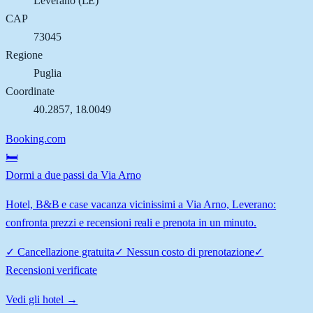
Leverano
(
LE
)
CAP
73045
Regione
Puglia
Coordinate
40.2857
,
18.0049
Booking.com
🛏️
Dormi a due passi da Via Arno
Hotel, B&B e case vacanza vicinissimi a Via Arno, Leverano:
confronta prezzi e recensioni reali e prenota in un minuto.
✓
Cancellazione gratuita
✓
Nessun costo di prenotazione
✓
Recensioni verificate
Vedi gli hotel →