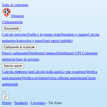
Salta al contenuto
Distanze
Chilometriche
Strumenti
▾
Calcola percorso
Traffico in tempo reale
Stradario e mappe
Calcola
pedaggio
Autovelox e tutor
Orari mezzi pubblici
Carburante & ricarica
▾
Prezzi carburante
Distributori metano
Distributori GPL
Colonnine
elettriche
Aree di servizio
Servizi auto
▾
Calcola rimborso km
Calcolo bollo auto
Le mie scadenze
Verifica
assicurazione
Verifica revisione
Cerca officina autorizzata
Classe
ambientale
🔗
Home
›
Stradario
›
Leverano
›
Via Arno