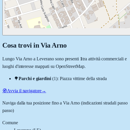
Cosa trovi in
Via Arno
Lungo
Via Arno
a
Leverano
sono presenti
1
tra attività commerciali e
luoghi d'interesse mappati su OpenStreetMap.
🌳
Parchi e giardini
(
1
)
:
Piazza vittime della strada
🧭
Avvia il navigatore
→
Naviga dalla tua posizione fino a
Via Arno
(indicazioni stradali passo
passo)
Comune