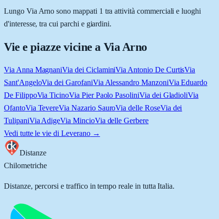
Lungo Via Arno sono mappati 1 tra attività commerciali e luoghi
d'interesse, tra cui parchi e giardini.
Vie e piazze vicine a
Via Arno
Via Anna Magnani
Via dei Ciclamini
Via Antonio De Curtis
Via
Sant'Angelo
Via dei Garofani
Via Alessandro Manzoni
Via Eduardo
De Filippo
Via Ticino
Via Pier Paolo Pasolini
Via dei Gladioli
Via
Ofanto
Via Tevere
Via Nazario Sauro
Via delle Rose
Via dei
Tulipani
Via Adige
Via Mincio
Via delle Gerbere
Vedi tutte le vie di
Leverano
→
Distanze
Chilometriche
Distanze, percorsi e traffico in tempo reale in tutta Italia.