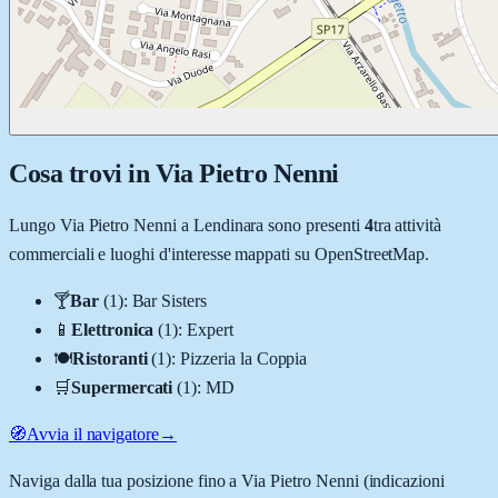
Cosa trovi in
Via Pietro Nenni
Lungo
Via Pietro Nenni
a
Lendinara
sono presenti
4
tra attività
commerciali e luoghi d'interesse mappati su OpenStreetMap.
🍸
Bar
(
1
)
:
Bar Sisters
📱
Elettronica
(
1
)
:
Expert
🍽️
Ristoranti
(
1
)
:
Pizzeria la Coppia
🛒
Supermercati
(
1
)
:
MD
🧭
Avvia il navigatore
→
Naviga dalla tua posizione fino a
Via Pietro Nenni
(indicazioni