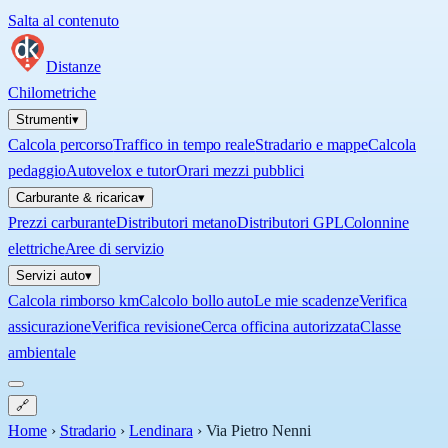
Salta al contenuto
Distanze
Chilometriche
Strumenti
▾
Calcola percorso
Traffico in tempo reale
Stradario e mappe
Calcola
pedaggio
Autovelox e tutor
Orari mezzi pubblici
Carburante & ricarica
▾
Prezzi carburante
Distributori metano
Distributori GPL
Colonnine
elettriche
Aree di servizio
Servizi auto
▾
Calcola rimborso km
Calcolo bollo auto
Le mie scadenze
Verifica
assicurazione
Verifica revisione
Cerca officina autorizzata
Classe
ambientale
🔗
Home
›
Stradario
›
Lendinara
›
Via Pietro Nenni