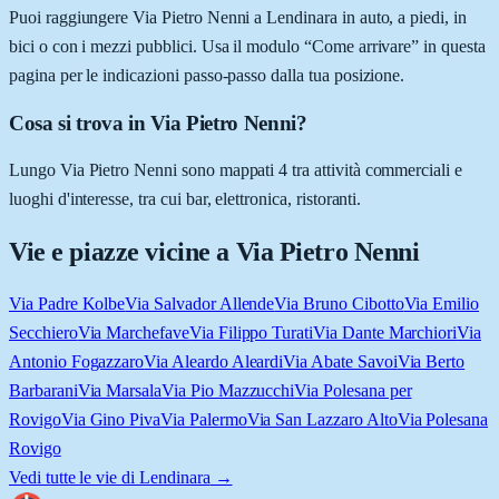
Puoi raggiungere Via Pietro Nenni a Lendinara in auto, a piedi, in
bici o con i mezzi pubblici. Usa il modulo “Come arrivare” in questa
pagina per le indicazioni passo-passo dalla tua posizione.
Cosa si trova in Via Pietro Nenni?
Lungo Via Pietro Nenni sono mappati 4 tra attività commerciali e
luoghi d'interesse, tra cui bar, elettronica, ristoranti.
Vie e piazze vicine a
Via Pietro Nenni
Via Padre Kolbe
Via Salvador Allende
Via Bruno Cibotto
Via Emilio
Secchiero
Via Marchefave
Via Filippo Turati
Via Dante Marchiori
Via
Antonio Fogazzaro
Via Aleardo Aleardi
Via Abate Savoi
Via Berto
Barbarani
Via Marsala
Via Pio Mazzucchi
Via Polesana per
Rovigo
Via Gino Piva
Via Palermo
Via San Lazzaro Alto
Via Polesana
Rovigo
Vedi tutte le vie di
Lendinara
→