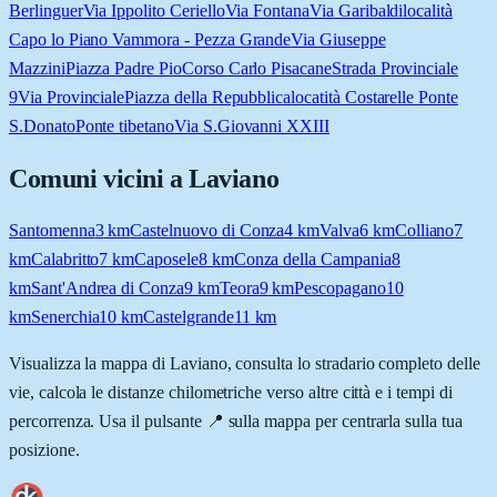
Berlinguer
Via Ippolito Ceriello
Via Fontana
Via Garibaldi
località
Capo lo Piano Vammora - Pezza Grande
Via Giuseppe
Mazzini
Piazza Padre Pio
Corso Carlo Pisacane
Strada Provinciale
9
Via Provinciale
Piazza della Repubblica
locatità Costarelle Ponte
S.Donato
Ponte tibetano
Via S.Giovanni XXIII
Comuni vicini a
Laviano
Santomenna
3
km
Castelnuovo di Conza
4
km
Valva
6
km
Colliano
7
km
Calabritto
7
km
Caposele
8
km
Conza della Campania
8
km
Sant'Andrea di Conza
9
km
Teora
9
km
Pescopagano
10
km
Senerchia
10
km
Castelgrande
11
km
Visualizza la mappa di
Laviano
, consulta lo stradario completo delle
vie, calcola le distanze chilometriche verso altre città e i tempi di
percorrenza. Usa il pulsante 📍 sulla mappa per centrarla sulla tua
posizione.