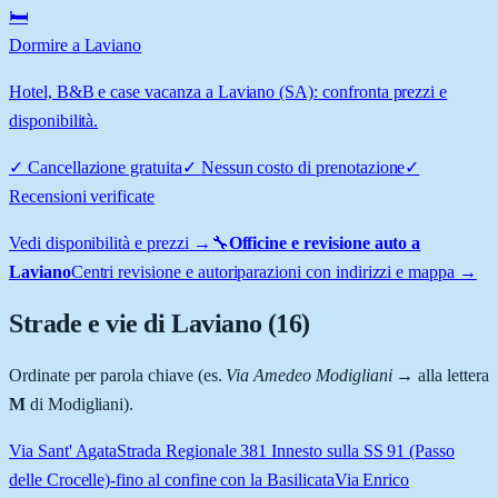
🛏️
Dormire a Laviano
Hotel, B&B e case vacanza a Laviano (SA): confronta prezzi e
disponibilità.
✓
Cancellazione gratuita
✓
Nessun costo di prenotazione
✓
Recensioni verificate
Vedi disponibilità e prezzi →
🔧
Officine e revisione auto a
Laviano
Centri revisione e autoriparazioni con indirizzi e mappa →
Strade e vie di
Laviano
(
16
)
Ordinate per parola chiave (es.
Via Amedeo Modigliani
→ alla lettera
M
di Modigliani).
Via Sant' Agata
Strada Regionale 381 Innesto sulla SS 91 (Passo
delle Crocelle)-fino al confine con la Basilicata
Via Enrico