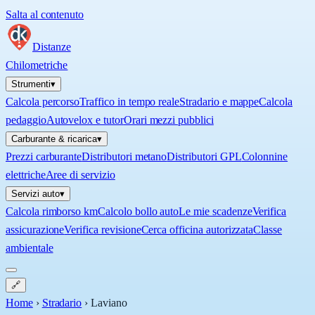
Salta al contenuto
Distanze
Chilometriche
Strumenti
▾
Calcola percorso
Traffico in tempo reale
Stradario e mappe
Calcola
pedaggio
Autovelox e tutor
Orari mezzi pubblici
Carburante & ricarica
▾
Prezzi carburante
Distributori metano
Distributori GPL
Colonnine
elettriche
Aree di servizio
Servizi auto
▾
Calcola rimborso km
Calcolo bollo auto
Le mie scadenze
Verifica
assicurazione
Verifica revisione
Cerca officina autorizzata
Classe
ambientale
🔗
Home
›
Stradario
›
Laviano