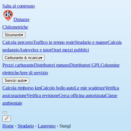
Salta al contenuto
Distanze
Chilometriche
Strumenti
▾
Calcola percorso
Traffico in tempo reale
Stradario e mappe
Calcola
pedaggio
Autovelox e tutor
Orari mezzi pubblici
Carburante & ricarica
▾
Prezzi carburante
Distributori metano
Distributori GPL
Colonnine
elettriche
Aree di servizio
Servizi auto
▾
Calcola rimborso km
Calcolo bollo auto
Le mie scadenze
Verifica
assicurazione
Verifica revisione
Cerca officina autorizzata
Classe
ambientale
🔗
Home
›
Stradario
›
Lauregno
›
Stangl