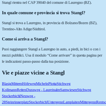
Stangl rientra nel CAP 39040 del comune di Lauregno (BZ).
In quale comune e provincia si trova Stangl?
Stangl si trova a Lauregno, in provincia di Bolzano/Bozen (BZ),
Trentino-Alto Adige/Südtirol.
Come si arriva a Stangl?
Puoi raggiungere Stangl a Lauregno in auto, a piedi, in bici o con i
mezzi pubblici. Usa il modulo “Come arrivare” in questa pagina per
le indicazioni passo-passo dalla tua posizione.
Vie e piazze vicine a
Stangl
Blasig
Mittern
Höfeweg
Micheln
Plotta
Stichweg
Kollmann
Reiten
Duraweg - Laureinalm
Samwiesen
Stichweg
Stockerbichl
Neuweg -
28
Steinrinnerplatz
Stockerbichl
Untergenn
Lamplaiten
Mittergenn
Rents