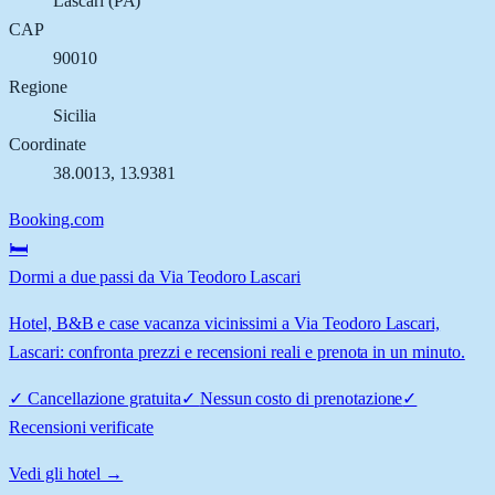
Lascari
(
PA
)
CAP
90010
Regione
Sicilia
Coordinate
38.0013
,
13.9381
Booking.com
🛏️
Dormi a due passi da Via Teodoro Lascari
Hotel, B&B e case vacanza vicinissimi a Via Teodoro Lascari,
Lascari: confronta prezzi e recensioni reali e prenota in un minuto.
✓
Cancellazione gratuita
✓
Nessun costo di prenotazione
✓
Recensioni verificate
Vedi gli hotel →