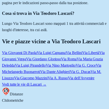
pagina per le indicazioni passo-passo dalla tua posizione.
Cosa si trova in Via Teodoro Lascari?
Lungo Via Teodoro Lascari sono mappati 1 tra attività commerciali e
luoghi d'interesse, tra cui asili.
Vie e piazze vicine a
Via Teodoro Lascari
Via Giovanni Di Paola
Via Luigi Capuana
Via Bellini
Via Libertà
Via
Giovanni Verga
Via Giordano Glorioso
Via Roma
Via Maria Grazia
Deledda
Via Luigi Pirandello
Via Nino Martoglio
Via G. Croce
Via
Michelangelo Buonarroti
Via Dante Alighieri
Via G. Ducas
Via M.
Lisuzzo
Via Giacomo Mazzini
Via A. Russo
Via dell'Avvenire
Vedi tutte le vie di
Lascari
→
Distanze
Chilometriche