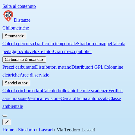
Salta al contenuto
Distanze
Chilometriche
Strumenti
▾
Calcola percorso
Traffico in tempo reale
Stradario e mappe
Calcola
pedaggio
Autovelox e tutor
Orari mezzi pubblici
Carburante & ricarica
▾
Prezzi carburante
Distributori metano
Distributori GPL
Colonnine
elettriche
Aree di servizio
Servizi auto
▾
Calcola rimborso km
Calcolo bollo auto
Le mie scadenze
Verifica
assicurazione
Verifica revisione
Cerca officina autorizzata
Classe
ambientale
🔗
Home
›
Stradario
›
Lascari
›
Via Teodoro Lascari