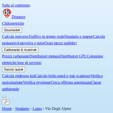
Salta al contenuto
Distanze
Chilometriche
Strumenti
▾
Calcola percorso
Traffico in tempo reale
Stradario e mappe
Calcola
pedaggio
Autovelox e tutor
Orari mezzi pubblici
Carburante & ricarica
▾
Prezzi carburante
Distributori metano
Distributori GPL
Colonnine
elettriche
Aree di servizio
Servizi auto
▾
Calcola rimborso km
Calcolo bollo auto
Le mie scadenze
Verifica
assicurazione
Verifica revisione
Cerca officina autorizzata
Classe
ambientale
🔗
Home
›
Stradario
›
Laino
›
Via Degli Alpini