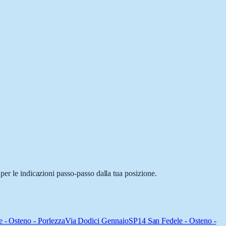
per le indicazioni passo-passo dalla tua posizione.
 - Osteno - Porlezza
Via Dodici Gennaio
SP14 San Fedele - Osteno -