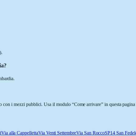
).
ia?
mbardia.
i o con i mezzi pubblici. Usa il modulo “Come arrivare” in questa pagina 
i
Via alla Cappelletta
Via Venti Settembre
Via San Rocco
SP14 San Fedele