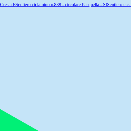
 Cresta E
Sentiero ciclamino n.838 - circolare Pasquella - SI
Sentiero cic