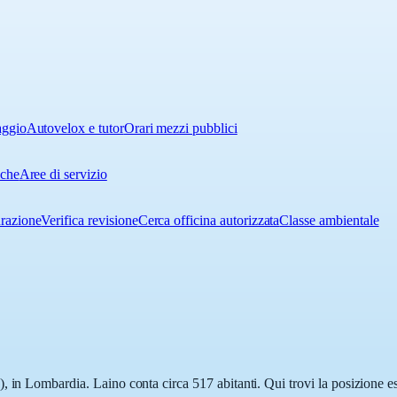
aggio
Autovelox e tutor
Orari mezzi pubblici
iche
Aree di servizio
urazione
Verifica revisione
Cerca officina autorizzata
Classe ambientale
 in Lombardia. Laino conta circa 517 abitanti. Qui trovi la posizione es