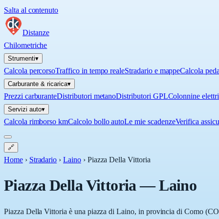
Salta al contenuto
Distanze
Chilometriche
Strumenti
▾
Calcola percorso
Traffico in tempo reale
Stradario e mappe
Calcola ped
Carburante & ricarica
▾
Prezzi carburante
Distributori metano
Distributori GPL
Colonnine elettr
Servizi auto
▾
Calcola rimborso km
Calcolo bollo auto
Le mie scadenze
Verifica assic
🔗
Home
›
Stradario
›
Laino
›
Piazza Della Vittoria
Piazza Della Vittoria
—
Laino
Piazza Della Vittoria è una piazza di Laino, in provincia di Como (CO),