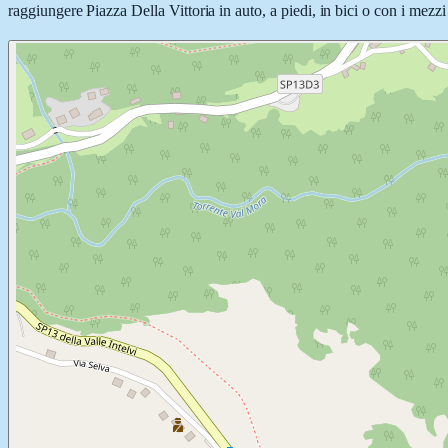
raggiungere Piazza Della Vittoria in auto, a piedi, in bici o con i mezzi