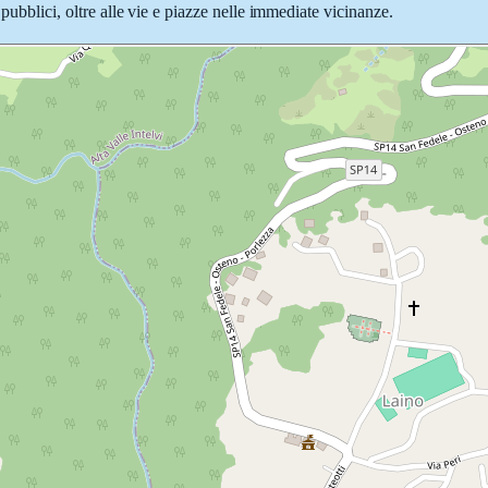
 pubblici, oltre alle vie e piazze nelle immediate vicinanze.