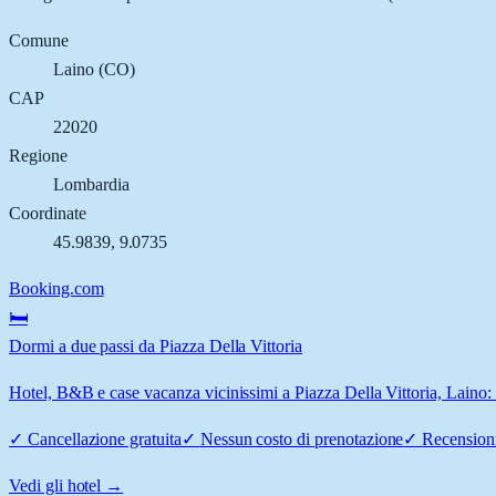
Comune
Laino
(
CO
)
CAP
22020
Regione
Lombardia
Coordinate
45.9839
,
9.0735
Booking.com
🛏️
Dormi a due passi da Piazza Della Vittoria
Hotel, B&B e case vacanza vicinissimi a Piazza Della Vittoria, Laino: c
✓
Cancellazione gratuita
✓
Nessun costo di prenotazione
✓
Recensioni
Vedi gli hotel →