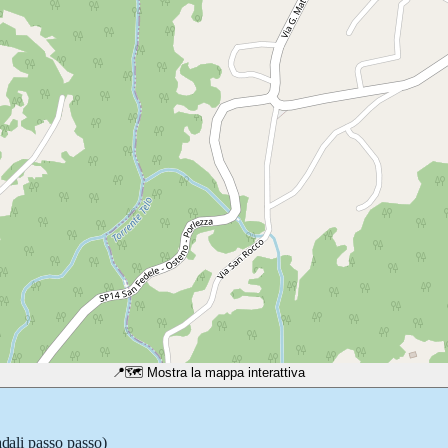
📍
🗺️ Mostra la mappa interattiva
adali passo passo)