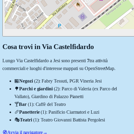
Cosa trovi in
Via Castelfidardo
Lungo
Via Castelfidardo
a
Jesi
sono presenti
7
tra attività
commerciali e luoghi d'interesse mappati su OpenStreetMap.
🏪
Negozi
(
2
)
:
Fabry Tessuti, PGR Vineria Jesi
🌳
Parchi e giardini
(
2
)
:
Parco di Valeria (ex Parco del
Vallato), Giardino di Palazzo Pianetti
🍸
Bar
(
1
)
:
Caffè del Teatro
🥖
Panetterie
(
1
)
:
Panificio Ciarmatori e Luzi
🎭
Teatri
(
1
)
:
Teatro Giovanni Battista Pergolesi
🧭
Avvia il navigatore
→