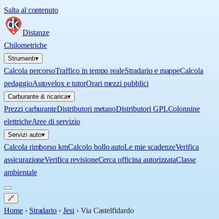
Salta al contenuto
Distanze
Chilometriche
Strumenti
▾
Calcola percorso
Traffico in tempo reale
Stradario e mappe
Calcola
pedaggio
Autovelox e tutor
Orari mezzi pubblici
Carburante & ricarica
▾
Prezzi carburante
Distributori metano
Distributori GPL
Colonnine
elettriche
Aree di servizio
Servizi auto
▾
Calcola rimborso km
Calcolo bollo auto
Le mie scadenze
Verifica
assicurazione
Verifica revisione
Cerca officina autorizzata
Classe
ambientale
🔗
Home
›
Stradario
›
Jesi
›
Via Castelfidardo