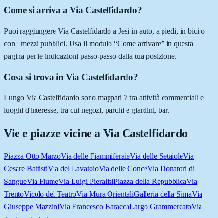
Come si arriva a Via Castelfidardo?
Puoi raggiungere Via Castelfidardo a Jesi in auto, a piedi, in bici o
con i mezzi pubblici. Usa il modulo “Come arrivare” in questa
pagina per le indicazioni passo-passo dalla tua posizione.
Cosa si trova in Via Castelfidardo?
Lungo Via Castelfidardo sono mappati 7 tra attività commerciali e
luoghi d'interesse, tra cui negozi, parchi e giardini, bar.
Vie e piazze vicine a
Via Castelfidardo
Piazza Otto Marzo
Via delle Fiammiferaie
Via delle Setaiole
Via
Cesare Battisti
Via del Lavatoio
Via delle Conce
Via Donatori di
Sangue
Via Fiume
Via Luigi Pieralisi
Piazza della Repubblica
Via
Trento
Vicolo del Teatro
Via Mura Orientali
Galleria della Sima
Via
Giuseppe Mazzini
Via Francesco Baracca
Largo Grammercato
Via