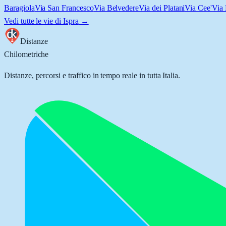
Baragiola
Via San Francesco
Via Belvedere
Via dei Platani
Via Cee'
Via 
Vedi tutte le vie di
Ispra
→
Distanze
Chilometriche
Distanze, percorsi e traffico in tempo reale in tutta Italia.