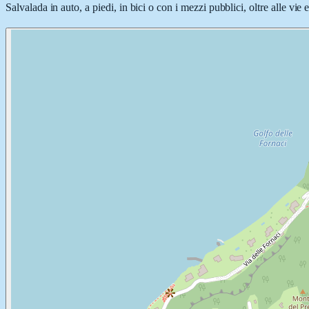
Salvalada in auto, a piedi, in bici o con i mezzi pubblici, oltre alle vie