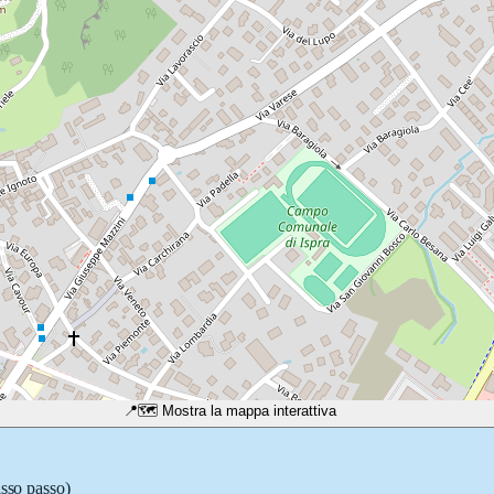
📍
🗺️ Mostra la mappa interattiva
asso passo)