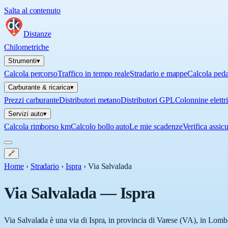
Salta al contenuto
Distanze
Chilometriche
Strumenti
▾
Calcola percorso
Traffico in tempo reale
Stradario e mappe
Calcola ped
Carburante & ricarica
▾
Prezzi carburante
Distributori metano
Distributori GPL
Colonnine elettr
Servizi auto
▾
Calcola rimborso km
Calcolo bollo auto
Le mie scadenze
Verifica assic
🔗
Home
›
Stradario
›
Ispra
›
Via Salvalada
Via Salvalada
—
Ispra
Via Salvalada è una via di Ispra, in provincia di Varese (VA), in Lomba