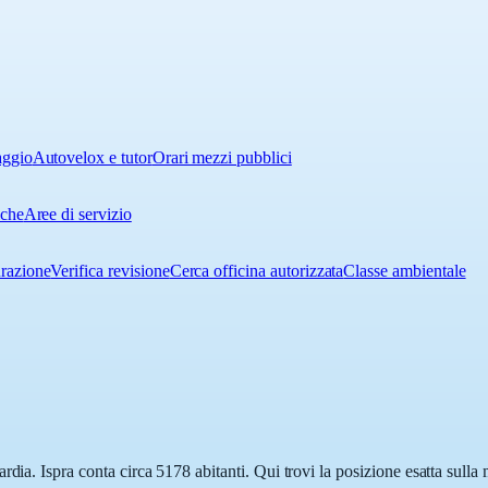
aggio
Autovelox e tutor
Orari mezzi pubblici
iche
Aree di servizio
urazione
Verifica revisione
Cerca officina autorizzata
Classe ambientale
rdia. Ispra conta circa 5178 abitanti. Qui trovi la posizione esatta sull