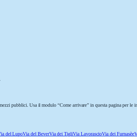
.
i mezzi pubblici. Usa il modulo “Come arrivare” in questa pagina per le i
ia del Lupo
Via del Bever
Via dei Tigli
Via Lavorascio
Via dei Furnasèe
V