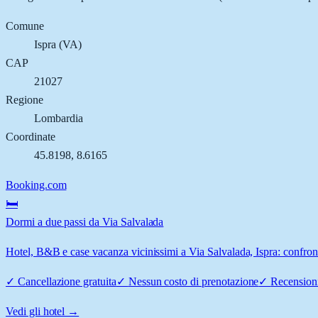
Comune
Ispra
(
VA
)
CAP
21027
Regione
Lombardia
Coordinate
45.8198
,
8.6165
Booking.com
🛏️
Dormi a due passi da Via Salvalada
Hotel, B&B e case vacanza vicinissimi a Via Salvalada, Ispra: confront
✓
Cancellazione gratuita
✓
Nessun costo di prenotazione
✓
Recensioni
Vedi gli hotel →