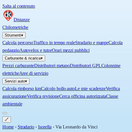
Salta al contenuto
Distanze
Chilometriche
Strumenti
▾
Calcola percorso
Traffico in tempo reale
Stradario e mappe
Calcola
pedaggio
Autovelox e tutor
Orari mezzi pubblici
Carburante & ricarica
▾
Prezzi carburante
Distributori metano
Distributori GPL
Colonnine
elettriche
Aree di servizio
Servizi auto
▾
Calcola rimborso km
Calcolo bollo auto
Le mie scadenze
Verifica
assicurazione
Verifica revisione
Cerca officina autorizzata
Classe
ambientale
🔗
Home
›
Stradario
›
Isorella
›
Via Leonardo da Vinci