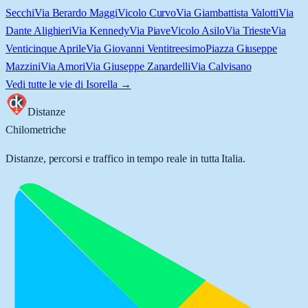
Secchi
Via Berardo Maggi
Vicolo Curvo
Via Giambattista Valotti
Via
Dante Alighieri
Via Kennedy
Via Piave
Vicolo Asilo
Via Trieste
Via
Venticinque Aprile
Via Giovanni Ventitreesimo
Piazza Giuseppe
Mazzini
Via Amori
Via Giuseppe Zanardelli
Via Calvisano
Vedi tutte le vie di
Isorella
→
Distanze
Chilometriche
Distanze, percorsi e traffico in tempo reale in tutta Italia.