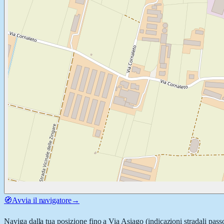
🧭
Avvia il navigatore
→
Naviga dalla tua posizione fino a
Via Asiago
(indicazioni stradali pass