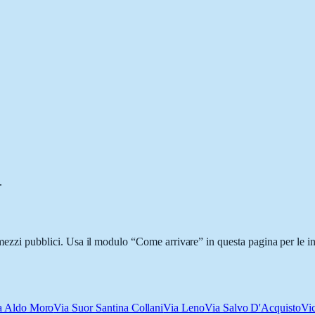
.
i mezzi pubblici. Usa il modulo “Come arrivare” in questa pagina per le i
a Aldo Moro
Via Suor Santina Collani
Via Leno
Via Salvo D'Acquisto
Vi