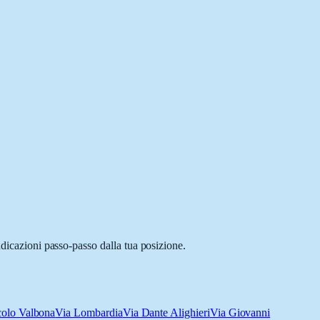
ndicazioni passo-passo dalla tua posizione.
colo Valbona
Via Lombardia
Via Dante Alighieri
Via Giovanni