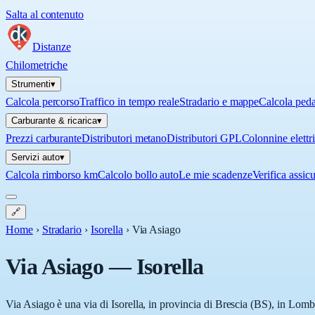
Salta al contenuto
Distanze
Chilometriche
Strumenti
▾
Calcola percorso
Traffico in tempo reale
Stradario e mappe
Calcola ped
Carburante & ricarica
▾
Prezzi carburante
Distributori metano
Distributori GPL
Colonnine elettr
Servizi auto
▾
Calcola rimborso km
Calcolo bollo auto
Le mie scadenze
Verifica assic
🔗
Home
›
Stradario
›
Isorella
›
Via Asiago
Via Asiago
—
Isorella
Via Asiago è una via di Isorella, in provincia di Brescia (BS), in Lomba