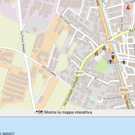
📍
🗺️ Mostra la mappa interattiva
o passo)