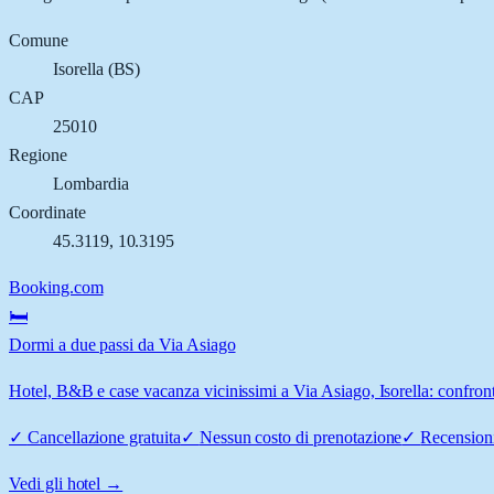
Comune
Isorella
(
BS
)
CAP
25010
Regione
Lombardia
Coordinate
45.3119
,
10.3195
Booking.com
🛏️
Dormi a due passi da Via Asiago
Hotel, B&B e case vacanza vicinissimi a Via Asiago, Isorella: confronta
✓
Cancellazione gratuita
✓
Nessun costo di prenotazione
✓
Recensioni
Vedi gli hotel →