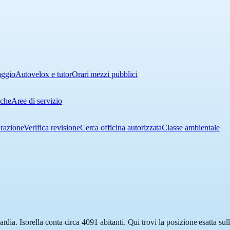
aggio
Autovelox e tutor
Orari mezzi pubblici
iche
Aree di servizio
urazione
Verifica revisione
Cerca officina autorizzata
Classe ambientale
rdia. Isorella conta circa 4091 abitanti. Qui trovi la posizione esatta s