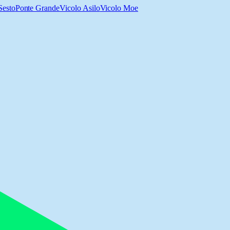
Sesto
Ponte Grande
Vicolo Asilo
Vicolo Moe