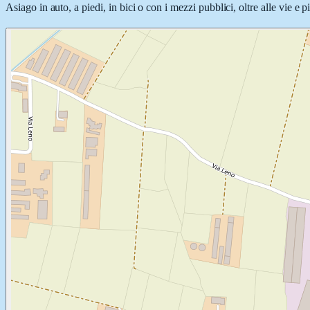
Asiago in auto, a piedi, in bici o con i mezzi pubblici, oltre alle vie e