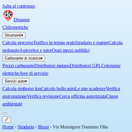
Salta al contenuto
Distanze
Chilometriche
Strumenti
▾
Calcola percorso
Traffico in tempo reale
Stradario e mappe
Calcola
pedaggio
Autovelox e tutor
Orari mezzi pubblici
Carburante & ricarica
▾
Prezzi carburante
Distributori metano
Distributori GPL
Colonnine
elettriche
Aree di servizio
Servizi auto
▾
Calcola rimborso km
Calcolo bollo auto
Le mie scadenze
Verifica
assicurazione
Verifica revisione
Cerca officina autorizzata
Classe
ambientale
🔗
Home
›
Stradario
›
Illorai
›
Via Monsignor Damiano Filia