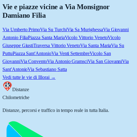
Vie e piazze vicine a
Via Monsignor
Damiano Filia
Via Umberto Primo
Via Su Turchi
Via Sa Murighessa
Via Giovanni
Antonio Filia
Piazza Santa Maria
Vicolo Vittorio Veneto
Vicolo
Giuseppe Giusti
Traversa Vittorio Veneto
Via Santa Maria
Via Su
Puttu
Piazza Sant'Antonio
Via Venti Settembre
Vicolo San
Giovanni
Via Convento
Via Antonio Gramsci
Via San Giovanni
Via
Sant'Antonio
Via Sebastiano Satta
Vedi tutte le vie di
Illorai
→
Distanze
Chilometriche
Distanze, percorsi e traffico in tempo reale in tutta Italia.