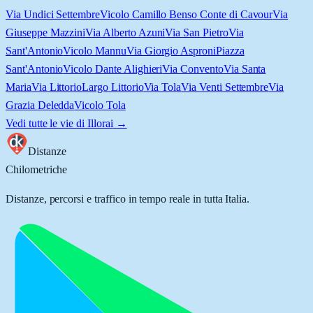
Via Undici Settembre
Vicolo Camillo Benso Conte di Cavour
Via
Giuseppe Mazzini
Via Alberto Azuni
Via San Pietro
Via
Sant'Antonio
Vicolo Mannu
Via Giorgio Asproni
Piazza
Sant'Antonio
Vicolo Dante Alighieri
Via Convento
Via Santa
Maria
Via Littorio
Largo Littorio
Via Tola
Via Venti Settembre
Via
Grazia Deledda
Vicolo Tola
Vedi tutte le vie di
Illorai
→
Distanze
Chilometriche
Distanze, percorsi e traffico in tempo reale in tutta Italia.