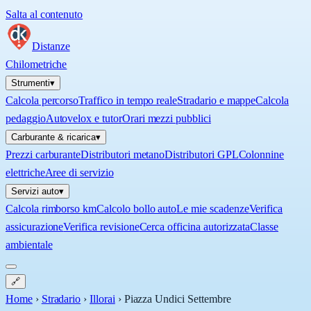
Salta al contenuto
Distanze
Chilometriche
Strumenti
▾
Calcola percorso
Traffico in tempo reale
Stradario e mappe
Calcola
pedaggio
Autovelox e tutor
Orari mezzi pubblici
Carburante & ricarica
▾
Prezzi carburante
Distributori metano
Distributori GPL
Colonnine
elettriche
Aree di servizio
Servizi auto
▾
Calcola rimborso km
Calcolo bollo auto
Le mie scadenze
Verifica
assicurazione
Verifica revisione
Cerca officina autorizzata
Classe
ambientale
🔗
Home
›
Stradario
›
Illorai
›
Piazza Undici Settembre