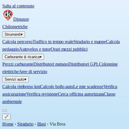
Salta al contenuto
Distanze
Chilometriche
Strumenti
▾
Calcola percorso
Traffico in tempo reale
Stradario e mappe
Calcola
pedaggio
Autovelox e tutor
Orari mezzi pubblici
Carburante & ricarica
▾
Prezzi carburante
Distributori metano
Distributori GPL
Colonnine
elettriche
Aree di servizio
Servizi auto
▾
Calcola rimborso km
Calcolo bollo auto
Le mie scadenze
Verifica
assicurazione
Verifica revisione
Cerca officina autorizzata
Classe
ambientale
🔗
Home
›
Stradario
›
Illasi
›
Via Brea