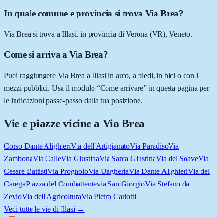
In quale comune e provincia si trova Via Brea?
Via Brea si trova a Illasi, in provincia di Verona (VR), Veneto.
Come si arriva a Via Brea?
Puoi raggiungere Via Brea a Illasi in auto, a piedi, in bici o con i
mezzi pubblici. Usa il modulo “Come arrivare” in questa pagina per
le indicazioni passo-passo dalla tua posizione.
Vie e piazze vicine a
Via Brea
Corso Dante Alighieri
Via dell'Artigianato
Via Paradiso
Via
Zambona
Via Calle
Via Giustina
Via Santa Giustina
Via del Soave
Via
Cesare Battisti
Via Prognolo
Via Ungheria
Via Dante Alighieri
Via del
Carega
Piazza del Combattente
via San Giorgio
Via Stefano da
Zevio
Via dell'Agricoltura
Via Pietro Carlotti
Vedi tutte le vie di
Illasi
→