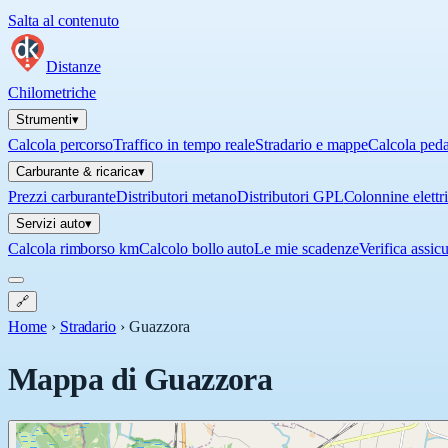
Salta al contenuto
Distanze
Chilometriche
Strumenti
▾
Calcola percorso
Traffico in tempo reale
Stradario e mappe
Calcola ped
Carburante & ricarica
▾
Prezzi carburante
Distributori metano
Distributori GPL
Colonnine elettr
Servizi auto
▾
Calcola rimborso km
Calcolo bollo auto
Le mie scadenze
Verifica assic
🔗
Home
›
Stradario
›
Guazzora
Mappa di
Guazzora