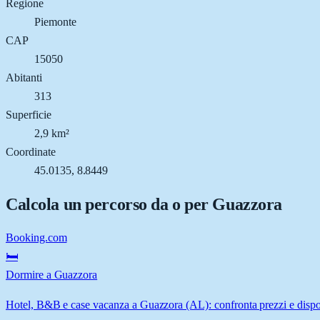
Regione
Piemonte
CAP
15050
Abitanti
313
Superficie
2,9 km²
Coordinate
45.0135, 8.8449
Calcola un percorso da o per
Guazzora
Booking.com
🛏️
Dormire a Guazzora
Hotel, B&B e case vacanza a Guazzora (AL): confronta prezzi e dispon