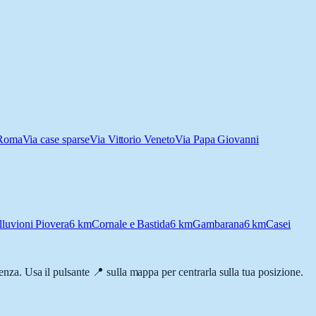
Roma
Via case sparse
Via Vittorio Veneto
Via Papa Giovanni
lluvioni Piovera
6
km
Cornale e Bastida
6
km
Gambarana
6
km
Casei
rrenza. Usa il pulsante 📍 sulla mappa per centrarla sulla tua posizione.