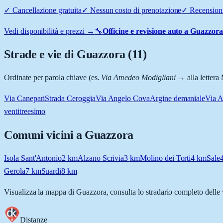
✓
Cancellazione gratuita
✓
Nessun costo di prenotazione
✓
Recensioni
Vedi disponibilità e prezzi →
🔧
Officine e revisione auto a
Guazzora
Strade e vie di
Guazzora
(
11
)
Ordinate per parola chiave (es.
Via Amedeo Modigliani
→ alla lettera
Via Canepari
Strada Ceroggia
Via Angelo Cova
Argine demaniale
Via A
ventitreesimo
Comuni vicini a
Guazzora
Isola Sant'Antonio
2
km
Alzano Scrivia
3
km
Molino dei Torti
4
km
Sale
Gerola
7
km
Suardi
8
km
Visualizza la mappa di
Guazzora
, consulta lo stradario completo delle 
Distanze