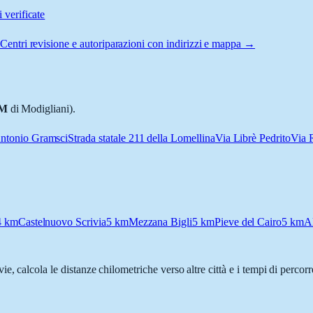
 verificate
Centri revisione e autoriparazioni con indirizzi e mappa →
M
di Modigliani).
ntonio Gramsci
Strada statale 211 della Lomellina
Via Librè Pedrito
Via 
4
km
Castelnuovo Scrivia
5
km
Mezzana Bigli
5
km
Pieve del Cairo
5
km
A
vie, calcola le distanze chilometriche verso altre città e i tempi di perco