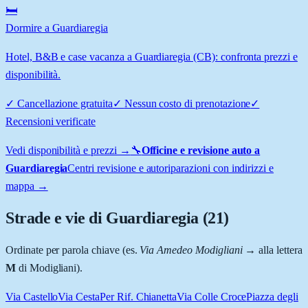
🛏️
Dormire a Guardiaregia
Hotel, B&B e case vacanza a Guardiaregia (CB): confronta prezzi e
disponibilità.
✓
Cancellazione gratuita
✓
Nessun costo di prenotazione
✓
Recensioni verificate
Vedi disponibilità e prezzi →
🔧
Officine e revisione auto a
Guardiaregia
Centri revisione e autoriparazioni con indirizzi e
mappa →
Strade e vie di
Guardiaregia
(
21
)
Ordinate per parola chiave (es.
Via Amedeo Modigliani
→ alla lettera
M
di Modigliani).
Via Castello
Via Cesta
Per Rif. Chianetta
Via Colle Croce
Piazza degli