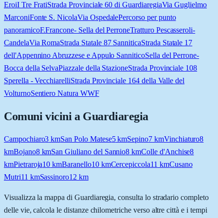
Eroi
I Tre Frati
Strada Provinciale 60 di Guardiaregia
Via Guglielmo
Marconi
Fonte S. Nicola
Via Ospedale
Percorso per punto
panoramico
F.Francone- Sella del Perrone
Tratturo Pescasseroli-
Candela
Via Roma
Strada Statale 87 Sannitica
Strada Statale 17
dell'Appennino Abruzzese e Appulo Sannitico
Sella del Perrone-
Bocca della Selva
Piazzale della Stazione
Strada Provinciale 108
Sperella - Vecchiarelli
Strada Provinciale 164 della Valle del
Volturno
Sentiero Natura WWF
Comuni vicini a
Guardiaregia
Campochiaro
3
km
San Polo Matese
5
km
Sepino
7
km
Vinchiaturo
8
km
Bojano
8
km
San Giuliano del Sannio
8
km
Colle d'Anchise
8
km
Pietraroja
10
km
Baranello
10
km
Cercepiccola
11
km
Cusano
Mutri
11
km
Sassinoro
12
km
Visualizza la mappa di
Guardiaregia
, consulta lo stradario completo
delle vie, calcola le distanze chilometriche verso altre città e i tempi