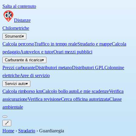
Salta al contenuto
Distanze
Chilometriche
Strumenti
▾
Calcola percorso
Traffico in tempo reale
Stradario e mappe
Calcola
pedaggio
Autovelox e tutor
Orari mezzi pubblici
Carburante & ricarica
▾
Prezzi carburante
Distributori metano
Distributori GPL
Colonnine
elettriche
Aree di servizio
Servizi auto
▾
Calcola rimborso km
Calcolo bollo auto
Le mie scadenze
Verifica
assicurazione
Verifica revisione
Cerca officina autorizzata
Classe
ambientale
🔗
Home
›
Stradario
›
Guardiaregia