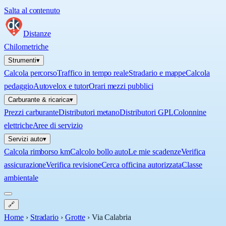
Salta al contenuto
Distanze
Chilometriche
Strumenti
▾
Calcola percorso
Traffico in tempo reale
Stradario e mappe
Calcola
pedaggio
Autovelox e tutor
Orari mezzi pubblici
Carburante & ricarica
▾
Prezzi carburante
Distributori metano
Distributori GPL
Colonnine
elettriche
Aree di servizio
Servizi auto
▾
Calcola rimborso km
Calcolo bollo auto
Le mie scadenze
Verifica
assicurazione
Verifica revisione
Cerca officina autorizzata
Classe
ambientale
🔗
Home
›
Stradario
›
Grotte
›
Via Calabria