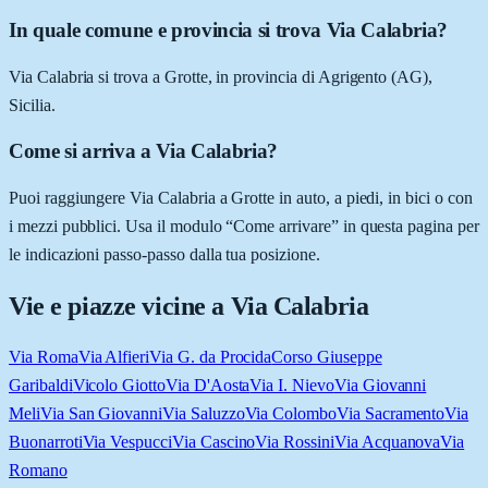
In quale comune e provincia si trova Via Calabria?
Via Calabria si trova a Grotte, in provincia di Agrigento (AG),
Sicilia.
Come si arriva a Via Calabria?
Puoi raggiungere Via Calabria a Grotte in auto, a piedi, in bici o con
i mezzi pubblici. Usa il modulo “Come arrivare” in questa pagina per
le indicazioni passo-passo dalla tua posizione.
Vie e piazze vicine a
Via Calabria
Via Roma
Via Alfieri
Via G. da Procida
Corso Giuseppe
Garibaldi
Vicolo Giotto
Via D'Aosta
Via I. Nievo
Via Giovanni
Meli
Via San Giovanni
Via Saluzzo
Via Colombo
Via Sacramento
Via
Buonarroti
Via Vespucci
Via Cascino
Via Rossini
Via Acquanova
Via
Romano