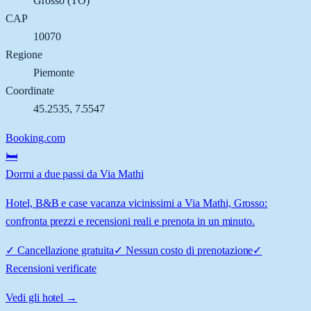
Grosso
(
TO
)
CAP
10070
Regione
Piemonte
Coordinate
45.2535
,
7.5547
Booking.com
🛏️
Dormi a due passi da Via Mathi
Hotel, B&B e case vacanza vicinissimi a Via Mathi, Grosso:
confronta prezzi e recensioni reali e prenota in un minuto.
✓
Cancellazione gratuita
✓
Nessun costo di prenotazione
✓
Recensioni verificate
Vedi gli hotel →