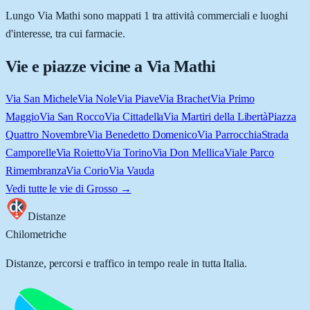
Lungo Via Mathi sono mappati 1 tra attività commerciali e luoghi
d'interesse, tra cui farmacie.
Vie e piazze vicine a
Via Mathi
Via San Michele
Via Nole
Via Piave
Via Brachet
Via Primo
Maggio
Via San Rocco
Via Cittadella
Via Martiri della Libertà
Piazza
Quattro Novembre
Via Benedetto Domenico
Via Parrocchia
Strada
Camporelle
Via Roietto
Via Torino
Via Don Mellica
Viale Parco
Rimembranza
Via Corio
Via Vauda
Vedi tutte le vie di
Grosso
→
Distanze
Chilometriche
Distanze, percorsi e traffico in tempo reale in tutta Italia.