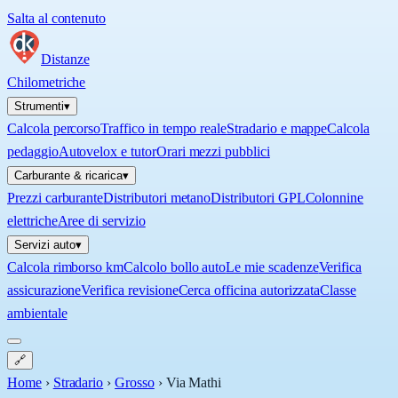
Salta al contenuto
Distanze
Chilometriche
Strumenti
▾
Calcola percorso
Traffico in tempo reale
Stradario e mappe
Calcola
pedaggio
Autovelox e tutor
Orari mezzi pubblici
Carburante & ricarica
▾
Prezzi carburante
Distributori metano
Distributori GPL
Colonnine
elettriche
Aree di servizio
Servizi auto
▾
Calcola rimborso km
Calcolo bollo auto
Le mie scadenze
Verifica
assicurazione
Verifica revisione
Cerca officina autorizzata
Classe
ambientale
🔗
Home
›
Stradario
›
Grosso
›
Via Mathi