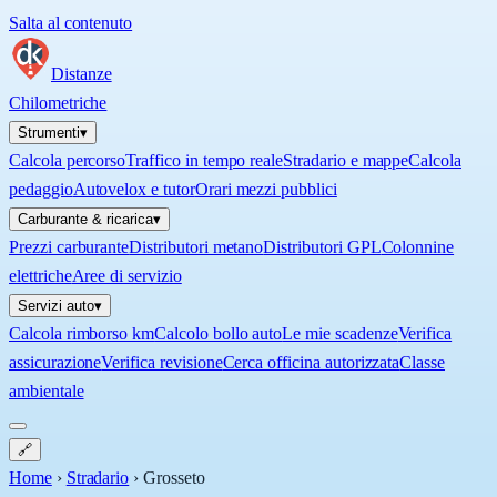
Salta al contenuto
Distanze
Chilometriche
Strumenti
▾
Calcola percorso
Traffico in tempo reale
Stradario e mappe
Calcola
pedaggio
Autovelox e tutor
Orari mezzi pubblici
Carburante & ricarica
▾
Prezzi carburante
Distributori metano
Distributori GPL
Colonnine
elettriche
Aree di servizio
Servizi auto
▾
Calcola rimborso km
Calcolo bollo auto
Le mie scadenze
Verifica
assicurazione
Verifica revisione
Cerca officina autorizzata
Classe
ambientale
🔗
Home
›
Stradario
›
Grosseto