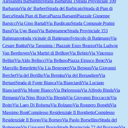
Alessandra Barbantini
Strada Barbaruta 1
Strada Provinciale 109
Barbaruta
Via de' Barberi
Strada del Barbicato
Strada di Pian di
Barca
Strada Pian di Barca
Piazza Barsanti
Piazzale Giuseppe
Barsicci
Via Gino Bartali
Via Basilicata
Strada Comunale Pratini
Bassi
Via Ugo Bassi
Via Batignanese
Strada Provinciale 153
Batignano
strada vicinale di Batignano
Svincolo di Batignano
Via
Cesare Battisti
Via Tarquinia / Piazzale Enzo Bearzot
Via Ludwig
Van Beethoven
Via Martiri di Belfiore
Via Belgio
Via Vincenzo
Bellini
Via Aldo Bellucci
Via Belluno
Piazza Etrusco Benci
Via
Marcello Benedetto
Via Lia Benesperi
Via Bengasi
Via Giovanni
Berchet
Via del Berillio
Via Bernina
Via del Bersagliere
Via
Bertani
Strada di Fonte Bianca
Via Bianciardi
Via Luciano
Bianciardi
Via Monte Bianco
Via Bielorussia
Via Alfredo Binda
Via
Birmania
Via Nino Bixio
Via Blenda
Via Giovanni Boccaccio
Via
Boito
Via Lago Di Bolsena
Via Bolzano
Via Ruggero Bonghi
Via
Massimo Boni
Complesso Residenziale Il Borghetto
Complesso
Residenziale Il Borgo
Via Borneo
Via Paolo Borsellino
Strada del
Bottegone
Via Giovanni Bovio
Strada Provinciale 72 del Bozzone
Via