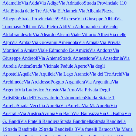
Adamello
Via Adda
Via Adige
Via Adriatico
Strada Provinciale 110
Aiali
Strada delle Tre Aie
Via El Alamein
Via Albania
Piazza
Albegna
Strada Provinciale 59 Alberese
Via Giuseppe Albini
Via
Tommaso Albinoni
Via Pietro Aldi
Via Aldobrandeschi
Vicolo
Aldobrandeschi
Via Aleardo Aleardi
Viale Vittorio Alfieri
Via delle
Alpi
Via Ambra
Via Giovanni Amendola
Via Amiata
Via Privata
Monticello Amiata
Viale Edmondo De Amicis
Via Andorra
Via
Giuseppe Andreoli
Via Aniene
Strada Annessione
Via Ansedonia
Via
Aurelia Antica
Strada Vicinale Padule Aperto
Via degli
Apostoli
Aquila
Via Aquileia
Via Lago Arancio
Via dei Tre Archi
Via
Archimede
Via Arcidosso
Poggio Argentiera
Via Argentina
Via
Argento
Via Ludovico Ariosto
Via Arno
Via Privata Degli
Artisti
Strada dell'Osservatorio Astronomico
Strada Statale 1
Aurelia
Strada Vecchia Aurelia
Via Aurelia
Via M. Aurelio
Via
Australia
Via Austria
Avrinia
Via Bach
Via Bainsizza
Via C. Balbo
Via
G. Bandi
Via Fratelli Bandiera
Strada Bandinella
Strada Banditella
1
Strada Banditella 2
Strada Banditella 3
Via fratelli Baracca
Via Maria