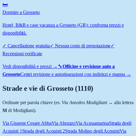
🛏️
Dormire a Grosseto
Hotel, B&B e case vacanza a Grosseto (GR): confronta prezzi e
disponibilità.
✓
Cancellazione gratuita
✓
Nessun costo di prenotazione
✓
Recensioni verificate
Vedi disponibilità e prezzi →
🔧
Officine e revisione auto a
Grosseto
Centri revisione e autoriparazioni con indirizzi e mappa →
Strade e vie di
Grosseto
(
1110
)
Ordinate per parola chiave (es.
Via Amedeo Modigliani
→ alla lettera
M
di Modigliani).
Via Giusepe Cesare Abba
Via Abruzzo
Via Acquamarina
Strada degli
Acquisti 1
Strada degli Acquisti 2
Strada Molino degli Acquisti
Via