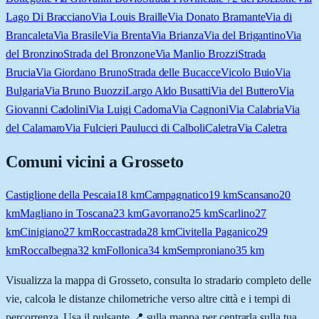
Lago Di Bracciano
Via Louis Braille
Via Donato Bramante
Via di
Brancaleta
Via Brasile
Via Brenta
Via Brianza
Via del Brigantino
Via
del Bronzino
Strada del Bronzone
Via Manlio Brozzi
Strada
Brucia
Via Giordano Bruno
Strada delle Bucacce
Vicolo Buio
Via
Bulgaria
Via Bruno Buozzi
Largo Aldo Busatti
Via del Buttero
Via
Giovanni Cadolini
Via Luigi Cadorna
Via Cagnoni
Via Calabria
Via
del Calamaro
Via Fulcieri Paulucci di Calboli
Caletra
Via Caletra
Comuni vicini a
Grosseto
Castiglione della Pescaia
18
km
Campagnatico
19
km
Scansano
20
km
Magliano in Toscana
23
km
Gavorrano
25
km
Scarlino
27
km
Cinigiano
27
km
Roccastrada
28
km
Civitella Paganico
29
km
Roccalbegna
32
km
Follonica
34
km
Semproniano
35
km
Visualizza la mappa di
Grosseto
, consulta lo stradario completo delle
vie, calcola le distanze chilometriche verso altre città e i tempi di
percorrenza. Usa il pulsante 📍 sulla mappa per centrarla sulla tua