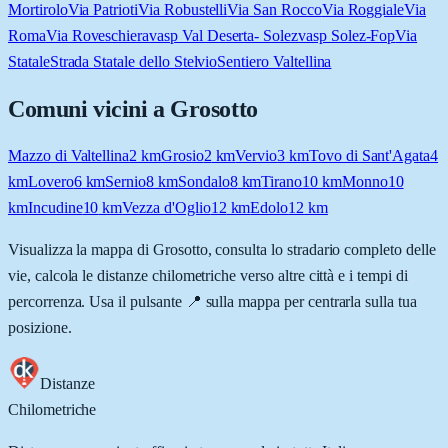
Mortirolo
Via Patrioti
Via Robustelli
Via San Rocco
Via Roggiale
Via
Roma
Via Roveschiera
vasp Val Deserta- Solez
vasp Solez-Fop
Via
Statale
Strada Statale dello Stelvio
Sentiero Valtellina
Comuni vicini a
Grosotto
Mazzo di Valtellina
2
km
Grosio
2
km
Vervio
3
km
Tovo di Sant'Agata
4
km
Lovero
6
km
Sernio
8
km
Sondalo
8
km
Tirano
10
km
Monno
10
km
Incudine
10
km
Vezza d'Oglio
12
km
Edolo
12
km
Visualizza la mappa di
Grosotto
, consulta lo stradario completo delle
vie, calcola le distanze chilometriche verso altre città e i tempi di
percorrenza. Usa il pulsante 📍 sulla mappa per centrarla sulla tua
posizione.
Distanze
Chilometriche