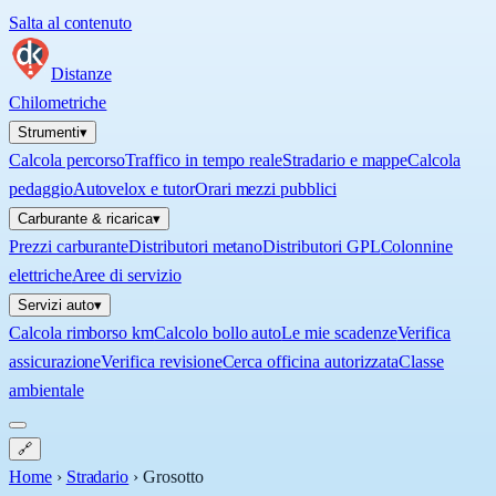
Salta al contenuto
Distanze
Chilometriche
Strumenti
▾
Calcola percorso
Traffico in tempo reale
Stradario e mappe
Calcola
pedaggio
Autovelox e tutor
Orari mezzi pubblici
Carburante & ricarica
▾
Prezzi carburante
Distributori metano
Distributori GPL
Colonnine
elettriche
Aree di servizio
Servizi auto
▾
Calcola rimborso km
Calcolo bollo auto
Le mie scadenze
Verifica
assicurazione
Verifica revisione
Cerca officina autorizzata
Classe
ambientale
🔗
Home
›
Stradario
›
Grosotto