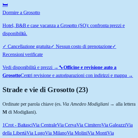
🛏️
Dormire a Grosotto
Hotel, B&B e case vacanza a Grosotto (SO): confronta prezzi e
disponibilità.
✓
Cancellazione gratuita
✓
Nessun costo di prenotazione
✓
Recensioni verificate
Vedi disponibilità e prezzi →
🔧
Officine e revisione auto a
Grosotto
Centri revisione e autoriparazioni con indirizzi e mappa →
Strade e vie di
Grosotto
(
23
)
Ordinate per parola chiave (es.
Via Amedeo Modigliani
→ alla lettera
M
di Modigliani).
1
Crot - Baitasci
Via Centrale
Via Cerva
Via Cimitero
Via Galeazzi
Via
della Libertà
Via Lugo
Via Milano
Via Molini
Via Monti
Via