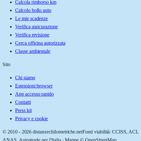
Calcola rimborso km
Calcolo bollo auto
Le mie scadenze
Verifica assicurazione
Verifica revisione
Cerca officina autorizzata
Classe ambientale
Sito
Chi siamo
Estensioni browser
App accesso rapido
Contatti
Press kit
Privacy e cookie
© 2010 -
2026
distanzechilometriche.net
Fonti viabilità: CCISS, ACI,
ANAS, Autostrade per l'Italia · Mappe © OpenStreetMap