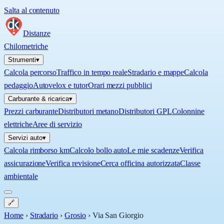
Salta al contenuto
Distanze
Chilometriche
Strumenti
▾
Calcola percorso
Traffico in tempo reale
Stradario e mappe
Calcola
pedaggio
Autovelox e tutor
Orari mezzi pubblici
Carburante & ricarica
▾
Prezzi carburante
Distributori metano
Distributori GPL
Colonnine
elettriche
Aree di servizio
Servizi auto
▾
Calcola rimborso km
Calcolo bollo auto
Le mie scadenze
Verifica
assicurazione
Verifica revisione
Cerca officina autorizzata
Classe
ambientale
🔗
Home
›
Stradario
›
Grosio
›
Via San Giorgio