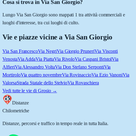
Cosa si trova in Via San Giorgio?
Lungo Via San Giorgio sono mappati 1 tra attività commerciali e
luoghi d'interesse, tra cui luoghi di culto.
Vie e piazze vicine a
Via San Giorgio
Via San Francesco
Via Negri
Via Giorgio Pruneri
Via Visconti
Venosta
Via Adda
Via Piatta
Via Rivolo
Via Caspani Bristol
Via
Alfieri
Via Alessandro Volta
Via Don Stefano Serponti
Via
Mortirolo
Via quattro novembre
Via Rovinaccio
Via Ezio Vanoni
Via
Valorsa
Strada Statale dello Stelvio
Via Rovaschiera
Vedi tutte le vie di
Grosio
→
Distanze
Chilometriche
Distanze, percorsi e traffico in tempo reale in tutta Italia.