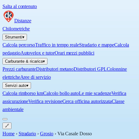
Salta al contenuto
Distanze
Chilometriche
Strumenti
▾
Calcola percorso
Traffico in tempo reale
Stradario e mappe
Calcola
pedaggio
Autovelox e tutor
Orari mezzi pubblici
Carburante & ricarica
▾
Prezzi carburante
Distributori metano
Distributori GPL
Colonnine
elettriche
Aree di servizio
Servizi auto
▾
Calcola rimborso km
Calcolo bollo auto
Le mie scadenze
Verifica
assicurazione
Verifica revisione
Cerca officina autorizzata
Classe
ambientale
🔗
Home
›
Stradario
›
Grosio
›
Via Casale Dosso