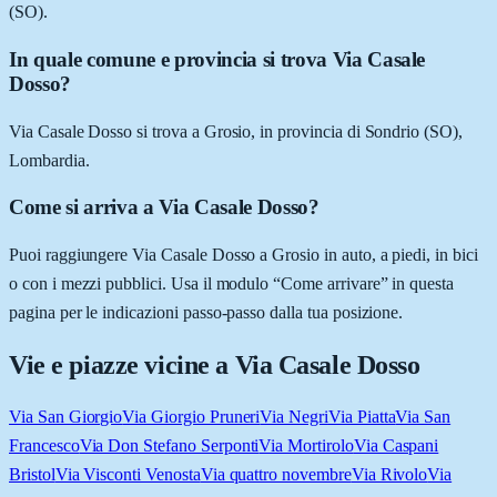
(SO).
In quale comune e provincia si trova Via Casale
Dosso?
Via Casale Dosso si trova a Grosio, in provincia di Sondrio (SO),
Lombardia.
Come si arriva a Via Casale Dosso?
Puoi raggiungere Via Casale Dosso a Grosio in auto, a piedi, in bici
o con i mezzi pubblici. Usa il modulo “Come arrivare” in questa
pagina per le indicazioni passo-passo dalla tua posizione.
Vie e piazze vicine a
Via Casale Dosso
Via San Giorgio
Via Giorgio Pruneri
Via Negri
Via Piatta
Via San
Francesco
Via Don Stefano Serponti
Via Mortirolo
Via Caspani
Bristol
Via Visconti Venosta
Via quattro novembre
Via Rivolo
Via