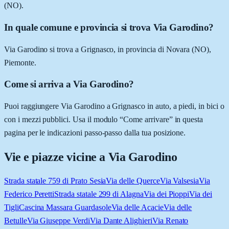
(NO).
In quale comune e provincia si trova Via Garodino?
Via Garodino si trova a Grignasco, in provincia di Novara (NO),
Piemonte.
Come si arriva a Via Garodino?
Puoi raggiungere Via Garodino a Grignasco in auto, a piedi, in bici o
con i mezzi pubblici. Usa il modulo “Come arrivare” in questa
pagina per le indicazioni passo-passo dalla tua posizione.
Vie e piazze vicine a
Via Garodino
Strada statale 759 di Prato Sesia
Via delle Querce
Via Valsesia
Via
Federico Peretti
Strada statale 299 di Alagna
Via dei Pioppi
Via dei
Tigli
Cascina Massara Guardasole
Via delle Acacie
Via delle
Betulle
Via Giuseppe Verdi
Via Dante Alighieri
Via Renato