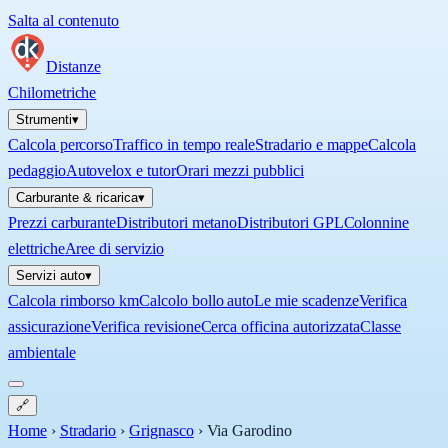
Salta al contenuto
Distanze
Chilometriche
Strumenti
▾
Calcola percorso
Traffico in tempo reale
Stradario e mappe
Calcola
pedaggio
Autovelox e tutor
Orari mezzi pubblici
Carburante & ricarica
▾
Prezzi carburante
Distributori metano
Distributori GPL
Colonnine
elettriche
Aree di servizio
Servizi auto
▾
Calcola rimborso km
Calcolo bollo auto
Le mie scadenze
Verifica
assicurazione
Verifica revisione
Cerca officina autorizzata
Classe
ambientale
🔗
Home
›
Stradario
›
Grignasco
›
Via Garodino