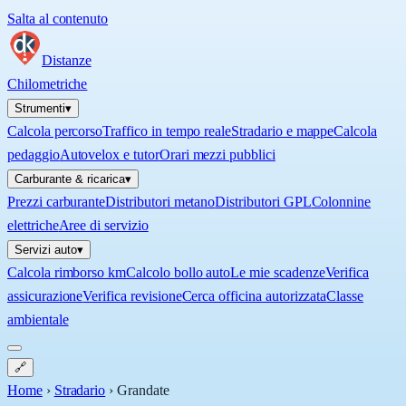
Salta al contenuto
Distanze
Chilometriche
Strumenti
▾
Calcola percorso
Traffico in tempo reale
Stradario e mappe
Calcola
pedaggio
Autovelox e tutor
Orari mezzi pubblici
Carburante & ricarica
▾
Prezzi carburante
Distributori metano
Distributori GPL
Colonnine
elettriche
Aree di servizio
Servizi auto
▾
Calcola rimborso km
Calcolo bollo auto
Le mie scadenze
Verifica
assicurazione
Verifica revisione
Cerca officina autorizzata
Classe
ambientale
🔗
Home
›
Stradario
›
Grandate