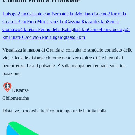
Luisago
2
km
Casnate con Bernate
2
km
Montano Lucino
2
km
Villa
Guardia
3
km
Fino Mornasco
3
km
Cassina Rizzardi
3
km
Senna
Comasco
4
km
San Fermo della Battaglia
4
km
Como
4
km
Cucciago
5
km
Lurate Caccivio
5
km
Bulgarograsso
5
km
Visualizza la mappa di
Grandate
, consulta lo stradario completo delle
vie, calcola le distanze chilometriche verso altre città e i tempi di
percorrenza. Usa il pulsante 📍 sulla mappa per centrarla sulla tua
posizione.
Distanze
Chilometriche
Distanze, percorsi e traffico in tempo reale in tutta Italia.