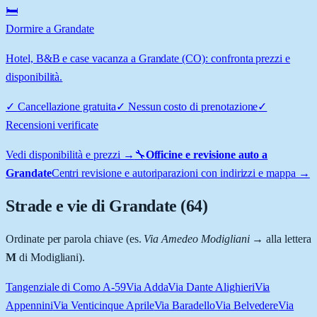
🛏️
Dormire a Grandate
Hotel, B&B e case vacanza a Grandate (CO): confronta prezzi e
disponibilità.
✓
Cancellazione gratuita
✓
Nessun costo di prenotazione
✓
Recensioni verificate
Vedi disponibilità e prezzi →
🔧
Officine e revisione auto a
Grandate
Centri revisione e autoriparazioni con indirizzi e mappa →
Strade e vie di
Grandate
(
64
)
Ordinate per parola chiave (es.
Via Amedeo Modigliani
→ alla lettera
M
di Modigliani).
Tangenziale di Como A-59
Via Adda
Via Dante Alighieri
Via
Appennini
Via Venticinque Aprile
Via Baradello
Via Belvedere
Via