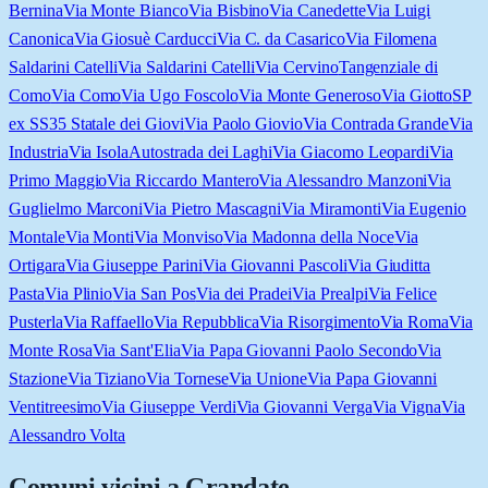
Bernina
Via Monte Bianco
Via Bisbino
Via Canedette
Via Luigi
Canonica
Via Giosuè Carducci
Via C. da Casarico
Via Filomena
Saldarini Catelli
Via Saldarini Catelli
Via Cervino
Tangenziale di
Como
Via Como
Via Ugo Foscolo
Via Monte Generoso
Via Giotto
SP
ex SS35 Statale dei Giovi
Via Paolo Giovio
Via Contrada Grande
Via
Industria
Via Isola
Autostrada dei Laghi
Via Giacomo Leopardi
Via
Primo Maggio
Via Riccardo Mantero
Via Alessandro Manzoni
Via
Guglielmo Marconi
Via Pietro Mascagni
Via Miramonti
Via Eugenio
Montale
Via Monti
Via Monviso
Via Madonna della Noce
Via
Ortigara
Via Giuseppe Parini
Via Giovanni Pascoli
Via Giuditta
Pasta
Via Plinio
Via San Pos
Via dei Pradei
Via Prealpi
Via Felice
Pusterla
Via Raffaello
Via Repubblica
Via Risorgimento
Via Roma
Via
Monte Rosa
Via Sant'Elia
Via Papa Giovanni Paolo Secondo
Via
Stazione
Via Tiziano
Via Tornese
Via Unione
Via Papa Giovanni
Ventitreesimo
Via Giuseppe Verdi
Via Giovanni Verga
Via Vigna
Via
Alessandro Volta
Comuni vicini a
Grandate