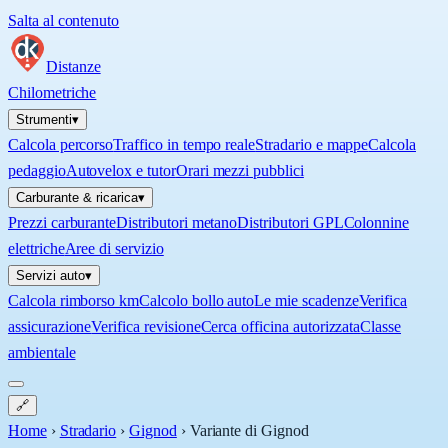
Salta al contenuto
Distanze
Chilometriche
Strumenti
▾
Calcola percorso
Traffico in tempo reale
Stradario e mappe
Calcola
pedaggio
Autovelox e tutor
Orari mezzi pubblici
Carburante & ricarica
▾
Prezzi carburante
Distributori metano
Distributori GPL
Colonnine
elettriche
Aree di servizio
Servizi auto
▾
Calcola rimborso km
Calcolo bollo auto
Le mie scadenze
Verifica
assicurazione
Verifica revisione
Cerca officina autorizzata
Classe
ambientale
🔗
Home
›
Stradario
›
Gignod
›
Variante di Gignod