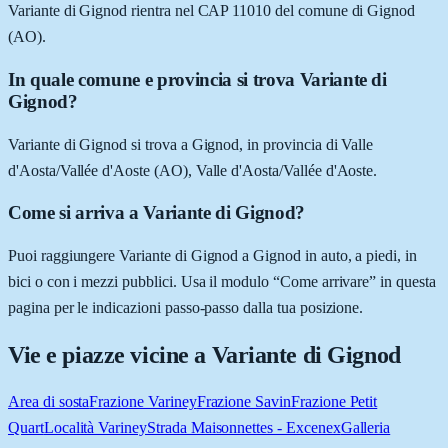
Variante di Gignod rientra nel CAP 11010 del comune di Gignod
(AO).
In quale comune e provincia si trova Variante di
Gignod?
Variante di Gignod si trova a Gignod, in provincia di Valle
d'Aosta/Vallée d'Aoste (AO), Valle d'Aosta/Vallée d'Aoste.
Come si arriva a Variante di Gignod?
Puoi raggiungere Variante di Gignod a Gignod in auto, a piedi, in
bici o con i mezzi pubblici. Usa il modulo “Come arrivare” in questa
pagina per le indicazioni passo-passo dalla tua posizione.
Vie e piazze vicine a
Variante di Gignod
Area di sosta
Frazione Variney
Frazione Savin
Frazione Petit
Quart
Località Variney
Strada Maisonnettes - Excenex
Galleria