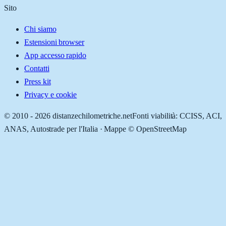
Sito
Chi siamo
Estensioni browser
App accesso rapido
Contatti
Press kit
Privacy e cookie
© 2010 -
2026
distanzechilometriche.net
Fonti viabilità: CCISS, ACI,
ANAS, Autostrade per l'Italia · Mappe © OpenStreetMap