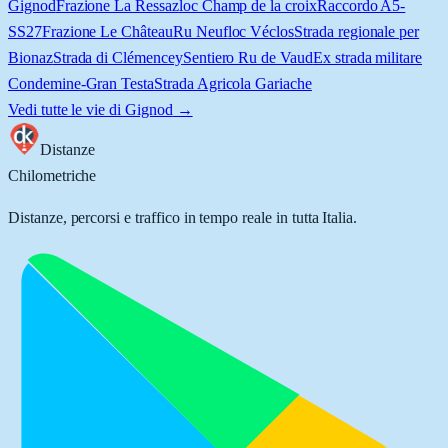
Gignod
Frazione La Ressaz
loc Champ de la croix
Raccordo A5-
SS27
Frazione Le Château
Ru Neuf
loc Véclos
Strada regionale per
Bionaz
Strada di Clémencey
Sentiero Ru de Vaud
Ex strada militare
Condemine-Gran Testa
Strada Agricola Gariache
Vedi tutte le vie di
Gignod
→
Distanze
Chilometriche
Distanze, percorsi e traffico in tempo reale in tutta Italia.