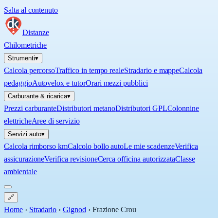
Salta al contenuto
Distanze
Chilometriche
Strumenti
▾
Calcola percorso
Traffico in tempo reale
Stradario e mappe
Calcola
pedaggio
Autovelox e tutor
Orari mezzi pubblici
Carburante & ricarica
▾
Prezzi carburante
Distributori metano
Distributori GPL
Colonnine
elettriche
Aree di servizio
Servizi auto
▾
Calcola rimborso km
Calcolo bollo auto
Le mie scadenze
Verifica
assicurazione
Verifica revisione
Cerca officina autorizzata
Classe
ambientale
🔗
Home
›
Stradario
›
Gignod
›
Frazione Crou