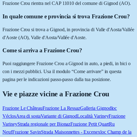
Frazione Crou rientra nel CAP 11010 del comune di Gignod (AO).
In quale comune e provincia si trova Frazione Crou?
Frazione Crou si trova a Gignod, in provincia di Valle d'Aosta/Vallée
d'Aoste (AO), Valle d'Aosta/Vallée d'Aoste.
Come si arriva a Frazione Crou?
Puoi raggiungere Frazione Crou a Gignod in auto, a piedi, in bici o
con i mezzi pubblici. Usa il modulo “Come arrivare” in questa
pagina per le indicazioni passo-passo dalla tua posizione.
Vie e piazze vicine a
Frazione Crou
Frazione Le Château
Frazione La Ressaz
Galleria Gignod
loc
Véclos
Area di sosta
Variante di Gignod
Località Variney
Frazione
Variney
Strada regionale per Bionaz
Frazione Petit Quart
Ru
Neuf
Frazione Savin
Strada Maisonnettes - Excenex
loc Champ de la