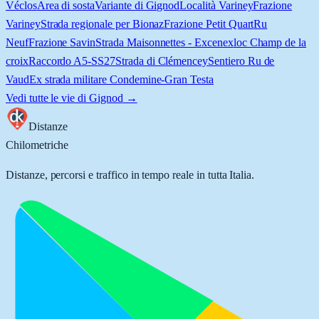
Véclos
Area di sosta
Variante di Gignod
Località Variney
Frazione
Variney
Strada regionale per Bionaz
Frazione Petit Quart
Ru
Neuf
Frazione Savin
Strada Maisonnettes - Excenex
loc Champ de la
croix
Raccordo A5-SS27
Strada di Clémencey
Sentiero Ru de
Vaud
Ex strada militare Condemine-Gran Testa
Vedi tutte le vie di
Gignod
→
Distanze
Chilometriche
Distanze, percorsi e traffico in tempo reale in tutta Italia.