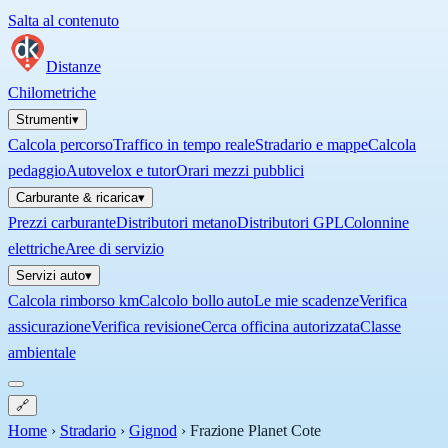
Salta al contenuto
Distanze
Chilometriche
Strumenti
▾
Calcola percorso
Traffico in tempo reale
Stradario e mappe
Calcola
pedaggio
Autovelox e tutor
Orari mezzi pubblici
Carburante & ricarica
▾
Prezzi carburante
Distributori metano
Distributori GPL
Colonnine
elettriche
Aree di servizio
Servizi auto
▾
Calcola rimborso km
Calcolo bollo auto
Le mie scadenze
Verifica
assicurazione
Verifica revisione
Cerca officina autorizzata
Classe
ambientale
🔗
Home
›
Stradario
›
Gignod
›
Frazione Planet Cote