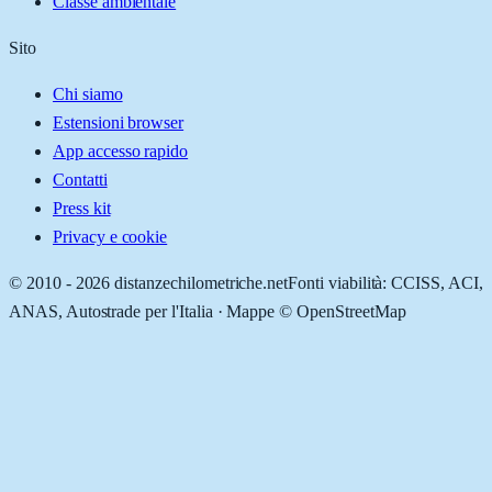
Classe ambientale
Sito
Chi siamo
Estensioni browser
App accesso rapido
Contatti
Press kit
Privacy e cookie
© 2010 -
2026
distanzechilometriche.net
Fonti viabilità: CCISS, ACI,
ANAS, Autostrade per l'Italia · Mappe © OpenStreetMap