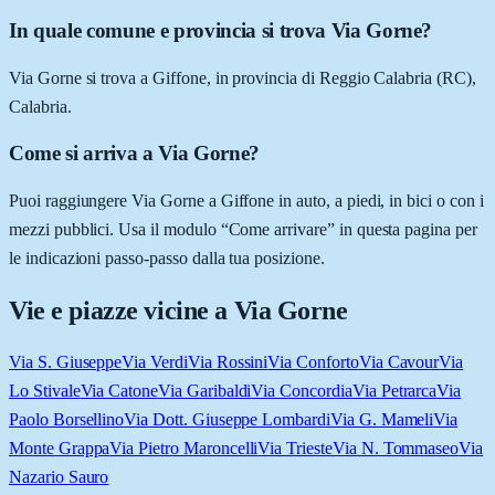
In quale comune e provincia si trova Via Gorne?
Via Gorne si trova a Giffone, in provincia di Reggio Calabria (RC),
Calabria.
Come si arriva a Via Gorne?
Puoi raggiungere Via Gorne a Giffone in auto, a piedi, in bici o con i
mezzi pubblici. Usa il modulo “Come arrivare” in questa pagina per
le indicazioni passo-passo dalla tua posizione.
Vie e piazze vicine a
Via Gorne
Via S. Giuseppe
Via Verdi
Via Rossini
Via Conforto
Via Cavour
Via
Lo Stivale
Via Catone
Via Garibaldi
Via Concordia
Via Petrarca
Via
Paolo Borsellino
Via Dott. Giuseppe Lombardi
Via G. Mameli
Via
Monte Grappa
Via Pietro Maroncelli
Via Trieste
Via N. Tommaseo
Via
Nazario Sauro