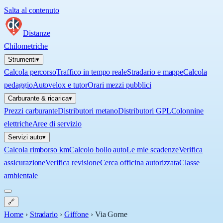
Salta al contenuto
Distanze
Chilometriche
Strumenti
▾
Calcola percorso
Traffico in tempo reale
Stradario e mappe
Calcola
pedaggio
Autovelox e tutor
Orari mezzi pubblici
Carburante & ricarica
▾
Prezzi carburante
Distributori metano
Distributori GPL
Colonnine
elettriche
Aree di servizio
Servizi auto
▾
Calcola rimborso km
Calcolo bollo auto
Le mie scadenze
Verifica
assicurazione
Verifica revisione
Cerca officina autorizzata
Classe
ambientale
🔗
Home
›
Stradario
›
Giffone
›
Via Gorne