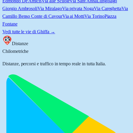
Edmondo De Amicis
Via alle Scuole
Via Sant'Anna
Lungolago
Giorgio Ambrosoli
Via Miralago
Via privata Noga
Via Careghetta
Via
Camillo Benso Conte di Cavour
Via ai Motti
Via Torino
Piazza
Fontane
Vedi tutte le vie di
Ghiffa
→
Distanze
Chilometriche
Distanze, percorsi e traffico in tempo reale in tutta Italia.