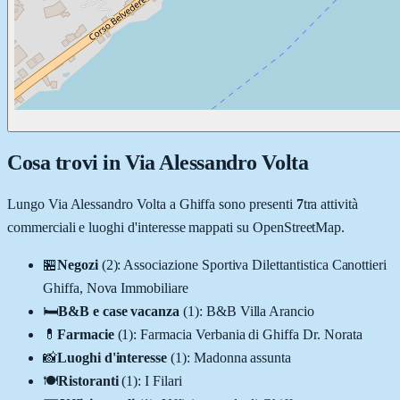
Cosa trovi in
Via Alessandro Volta
Lungo
Via Alessandro Volta
a
Ghiffa
sono presenti
7
tra attività
commerciali e luoghi d'interesse mappati su OpenStreetMap.
🏪
Negozi
(
2
)
:
Associazione Sportiva Dilettantistica Canottieri
Ghiffa, Nova Immobiliare
🛏️
B&B e case vacanza
(
1
)
:
B&B Villa Arancio
💊
Farmacie
(
1
)
:
Farmacia Verbania di Ghiffa Dr. Norata
📸
Luoghi d'interesse
(
1
)
:
Madonna assunta
🍽️
Ristoranti
(
1
)
:
I Filari