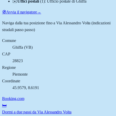
✉️
Uffici postali
(
1
)
:
Ufficio postale di Ghiffa
🧭
Avvia il navigatore
→
Naviga dalla tua posizione fino a
Via Alessandro Volta
(indicazioni
stradali passo passo)
Comune
Ghiffa
(
VB
)
CAP
28823
Regione
Piemonte
Coordinate
45.9579
,
8.6191
Booking.com
🛏️
Dormi a due passi da Via Alessandro Volta