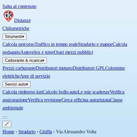
Salta al contenuto
Distanze
Chilometriche
Strumenti
▾
Calcola percorso
Traffico in tempo reale
Stradario e mappe
Calcola
pedaggio
Autovelox e tutor
Orari mezzi pubblici
Carburante & ricarica
▾
Prezzi carburante
Distributori metano
Distributori GPL
Colonnine
elettriche
Aree di servizio
Servizi auto
▾
Calcola rimborso km
Calcolo bollo auto
Le mie scadenze
Verifica
assicurazione
Verifica revisione
Cerca officina autorizzata
Classe
ambientale
🔗
Home
›
Stradario
›
Ghiffa
›
Via Alessandro Volta