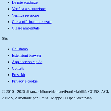
Le mie scadenze
Verifica assicurazione
Verifica revisione
Cerca officina autorizzata
Classe ambientale
Sito
Chi siamo
Estensioni browser
App accesso rapido
Contatti
Press kit
Privacy e cookie
© 2010 -
2026
distanzechilometriche.net
Fonti viabilità: CCISS, ACI,
ANAS, Autostrade per l'Italia · Mappe © OpenStreetMap