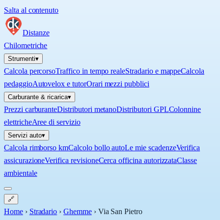
Salta al contenuto
Distanze
Chilometriche
Strumenti
▾
Calcola percorso
Traffico in tempo reale
Stradario e mappe
Calcola
pedaggio
Autovelox e tutor
Orari mezzi pubblici
Carburante & ricarica
▾
Prezzi carburante
Distributori metano
Distributori GPL
Colonnine
elettriche
Aree di servizio
Servizi auto
▾
Calcola rimborso km
Calcolo bollo auto
Le mie scadenze
Verifica
assicurazione
Verifica revisione
Cerca officina autorizzata
Classe
ambientale
🔗
Home
›
Stradario
›
Ghemme
›
Via San Pietro