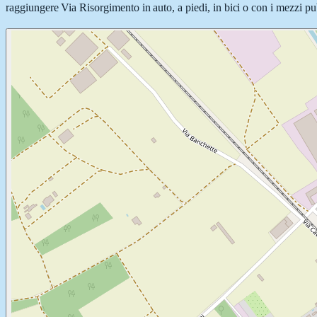
raggiungere Via Risorgimento in auto, a piedi, in bici o con i mezzi pub