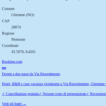
Comune
Ghemme
(
NO
)
CAP
28074
Regione
Piemonte
Coordinate
45.5978
,
8.4201
Booking.com
🛏️
Dormi a due passi da Via Risorgimento
Hotel, B&B e case vacanza vicinissimi a Via Risorgimento, Ghemme: co
✓
Cancellazione gratuita
✓
Nessun costo di prenotazione
✓
Recensioni
Vedi gli hotel →