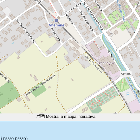
📍
🗺️ Mostra la mappa interattiva
li passo passo)