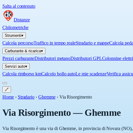
Salta al contenuto
Distanze
Chilometriche
Strumenti
▾
Calcola percorso
Traffico in tempo reale
Stradario e mappe
Calcola ped
Carburante & ricarica
▾
Prezzi carburante
Distributori metano
Distributori GPL
Colonnine elettr
Servizi auto
▾
Calcola rimborso km
Calcolo bollo auto
Le mie scadenze
Verifica assic
🔗
Home
›
Stradario
›
Ghemme
›
Via Risorgimento
Via Risorgimento
—
Ghemme
Via Risorgimento è una via di Ghemme, in provincia di Novara (NO), in