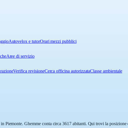
aggio
Autovelox e tutor
Orari mezzi pubblici
iche
Aree di servizio
urazione
Verifica revisione
Cerca officina autorizzata
Classe ambientale
 Piemonte. Ghemme conta circa 3617 abitanti. Qui trovi la posizione es