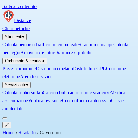
Salta al contenuto
Distanze
Chilometriche
Strumenti
▾
Calcola percorso
Traffico in tempo reale
Stradario e mappe
Calcola
pedaggio
Autovelox e tutor
Orari mezzi pubblici
Carburante & ricarica
▾
Prezzi carburante
Distributori metano
Distributori GPL
Colonnine
elettriche
Aree di servizio
Servizi auto
▾
Calcola rimborso km
Calcolo bollo auto
Le mie scadenze
Verifica
assicurazione
Verifica revisione
Cerca officina autorizzata
Classe
ambientale
🔗
Home
›
Stradario
›
Gavorrano