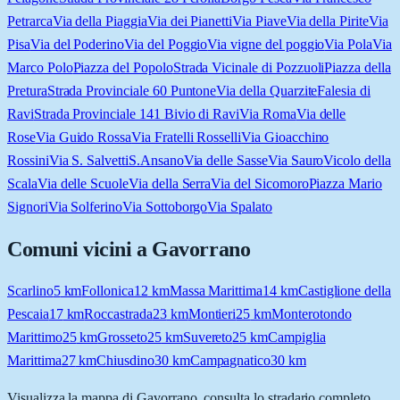
Petrarca
Via della Piaggia
Via dei Pianetti
Via Piave
Via della Pirite
Via
Pisa
Via del Poderino
Via del Poggio
Via vigne del poggio
Via Pola
Via
Marco Polo
Piazza del Popolo
Strada Vicinale di Pozzuoli
Piazza della
Pretura
Strada Provinciale 60 Puntone
Via della Quarzite
Falesia di
Ravi
Strada Provinciale 141 Bivio di Ravi
Via Roma
Via delle
Rose
Via Guido Rossa
Via Fratelli Rosselli
Via Gioacchino
Rossini
Via S. Salvetti
S.Ansano
Via delle Sasse
Via Sauro
Vicolo della
Scala
Via delle Scuole
Via della Serra
Via del Sicomoro
Piazza Mario
Signori
Via Solferino
Via Sottoborgo
Via Spalato
Comuni vicini a
Gavorrano
Scarlino
5
km
Follonica
12
km
Massa Marittima
14
km
Castiglione della
Pescaia
17
km
Roccastrada
23
km
Montieri
25
km
Monterotondo
Marittimo
25
km
Grosseto
25
km
Suvereto
25
km
Campiglia
Marittima
27
km
Chiusdino
30
km
Campagnatico
30
km
Visualizza la mappa di
Gavorrano
, consulta lo stradario completo