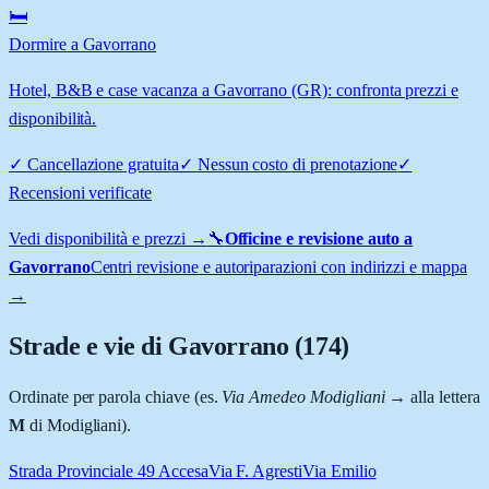
🛏️
Dormire a Gavorrano
Hotel, B&B e case vacanza a Gavorrano (GR): confronta prezzi e
disponibilità.
✓
Cancellazione gratuita
✓
Nessun costo di prenotazione
✓
Recensioni verificate
Vedi disponibilità e prezzi →
🔧
Officine e revisione auto a
Gavorrano
Centri revisione e autoriparazioni con indirizzi e mappa
→
Strade e vie di
Gavorrano
(
174
)
Ordinate per parola chiave (es.
Via Amedeo Modigliani
→ alla lettera
M
di Modigliani).
Strada Provinciale 49 Accesa
Via F. Agresti
Via Emilio