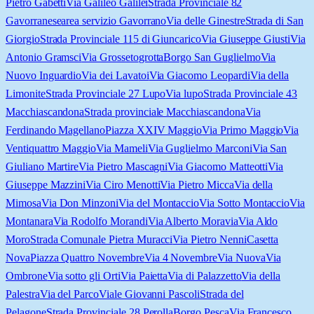
Pietro Gabetti
Via Galileo Galilei
Strada Provinciale 82
Gavorranese
area servizio Gavorrano
Via delle Ginestre
Strada di San
Giorgio
Strada Provinciale 115 di Giuncarico
Via Giuseppe Giusti
Via
Antonio Gramsci
Via Grosseto
grotta
Borgo San Guglielmo
Via
Nuovo Inguardio
Via dei Lavatoi
Via Giacomo Leopardi
Via della
Limonite
Strada Provinciale 27 Lupo
Via lupo
Strada Provinciale 43
Macchiascandona
Strada provinciale Macchiascandona
Via
Ferdinando Magellano
Piazza XXIV Maggio
Via Primo Maggio
Via
Ventiquattro Maggio
Via Mameli
Via Guglielmo Marconi
Via San
Giuliano Martire
Via Pietro Mascagni
Via Giacomo Matteotti
Via
Giuseppe Mazzini
Via Ciro Menotti
Via Pietro Micca
Via della
Mimosa
Via Don Minzoni
Via del Montaccio
Via Sotto Montaccio
Via
Montanara
Via Rodolfo Morandi
Via Alberto Moravia
Via Aldo
Moro
Strada Comunale Pietra Muracci
Via Pietro Nenni
Casetta
Nova
Piazza Quattro Novembre
Via 4 Novembre
Via Nuova
Via
Ombrone
Via sotto gli Orti
Via Paietta
Via di Palazzetto
Via della
Palestra
Via del Parco
Viale Giovanni Pascoli
Strada del
Pelagone
Strada Provinciale 28 Perolla
Borgo Pesca
Via Francesco