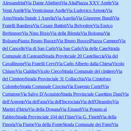
Alessandrini
Via Dante Alighieri
Via Alta
Piazza XXV Aprile
Via
Venti Aprile
Via Venticinque Aprile
Via Ludovico Ariosto
Via
Arno
Strada Statale 1 Aurelia
Via Aurelia
Via Giuseppe Bandi
Via
Fratelli Bandiera
Via Cesare Battisti
Via Belvedere
Via Enrico
Berlinguer
Via Nino Bixio
Via della Blenda
Via Bologna
Via
Bolzano
Piazza Bruno Buozzi
Via Bruno Buozzi
Piazza Campori
Via
del Cancello
Via di San Carlo
Via San Carlo
Via delle Case
Strada
Comunale di Casteani
Strada Provinciale 20 Castellaccia
Via del
Cavallinone
Via Fratelli Cervi
Via Carlo Alberto dalla Chiesa
Vicolo
Chiuso
Via Cialdini
Vicolo Cieco
Strada Comunale del cimitero
Via
del Cimitero
Strada Provinciale 31 Collacchia
Via Cristoforo
Colombo
Strada Comunale Crocina
Via Eugenio Curiel
Via
Curtatone
Via Salvo D'Acquisto
Strada Provinciale Casettino Dani
Via
dell'Argento
Via dell'asta
Via dell'Incrociata
Via dell'Oleandro
Via
Martiri d'Istria
Via della Dogana
Via Einaudi
Via Poggio al
Fabbro
Strada Provinciale 104 del Filare
Via G. Finetti
Via della
Finoria
Via Fiume
Via della Fonte
Strada Comunale dei Forni
Via